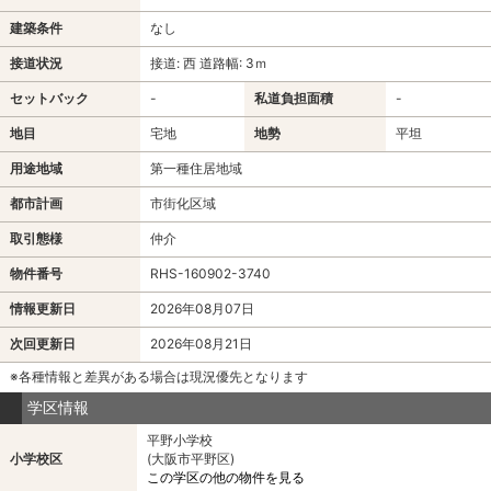
建築条件
なし
接道状況
接道: 西 道路幅: 3ｍ
セットバック
-
私道負担面積
-
地目
宅地
地勢
平坦
用途地域
第一種住居地域
都市計画
市街化区域
取引態様
仲介
物件番号
RHS-160902-3740
情報更新日
2026年08月07日
次回更新日
2026年08月21日
※各種情報と差異がある場合は現況優先となります
学区情報
平野小学校
小学校区
(大阪市平野区)
この学区の他の物件を見る