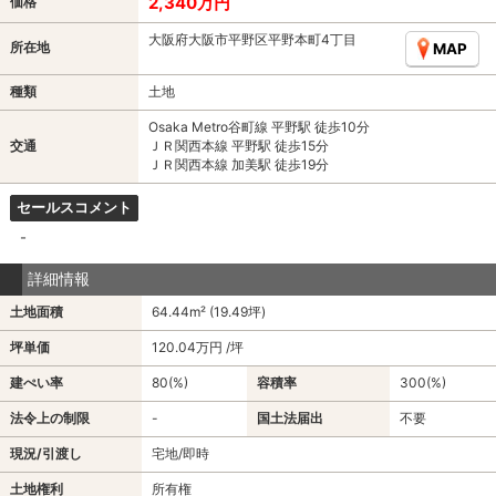
2,340万円
価格
大阪府大阪市平野区平野本町4丁目
所在地
MAP
種類
土地
Osaka Metro谷町線 平野駅 徒歩10分
交通
ＪＲ関西本線 平野駅 徒歩15分
ＪＲ関西本線 加美駅 徒歩19分
セールスコメント
-
詳細情報
土地面積
64.44m² (19.49坪)
坪単価
120.04万円 /坪
建ぺい率
80(%)
容積率
300(%)
法令上の制限
-
国土法届出
不要
現況/引渡し
宅地/即時
土地権利
所有権