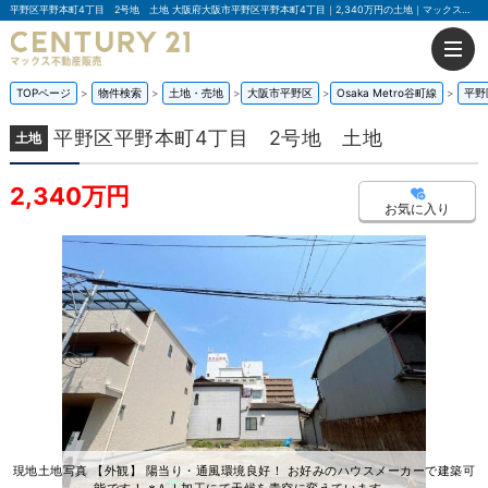
平野区平野本町4丁目 2号地 土地 大阪府大阪市平野区平野本町4丁目｜2,340万円の土地｜マックス不動産販売 南巽店
TOPページ
物件検索
土地・売地
大阪市平野区
Osaka Metro谷町線
平野
平野区平野本町4丁目 2号地 土地
土地
2,340万円
お気に入り
現地土地写真 【外観】 陽当り・通風環境良好！ お好みのハウスメーカーで建築可