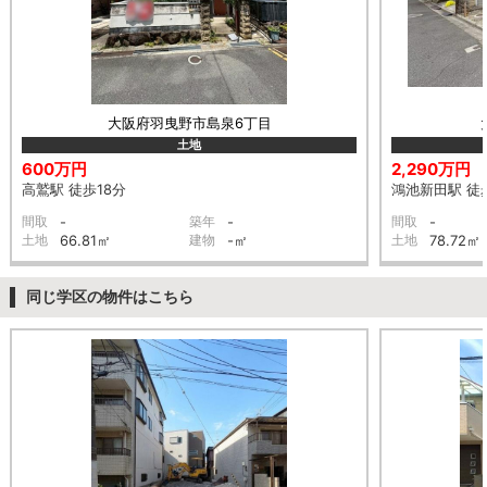
大阪府羽曳野市島泉6丁目
土地
600万円
2,290万円
高鷲駅 徒歩18分
鴻池新田駅 徒
間取
-
築年
-
間取
-
土地
66.81㎡
建物
-㎡
土地
78.72㎡
同じ学区の物件はこちら