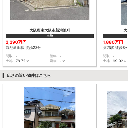
大阪府東大阪市新鴻池町
大
土地
2,290万円
1,880万円
鴻池新田駅 徒歩23分
弥刀駅 徒歩8
間取
-
築年
-
間取
-
土地
78.72㎡
建物
-㎡
土地
99.92㎡
広さの近い物件はこちら