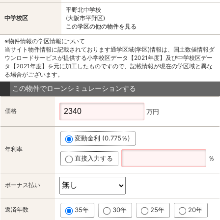
平野北中学校
中学校区
(大阪市平野区)
この学区の他の物件を見る
※物件情報の学区情報について
当サイト物件情報に記載されております通学区域(学区)情報は、国土数値情報ダ
ウンロードサービスが提供する小学校区データ【2021年度】及び中学校区デー
タ【2021年度】を元に加工したものですので、記載情報が現在の学区域と異な
る場合がございます。
この物件でローンシミュレーションする
価格
万円
変動金利 (0.775％)
年利率
直接入力する
％
ボーナス払い
返済年数
35年
30年
25年
20年