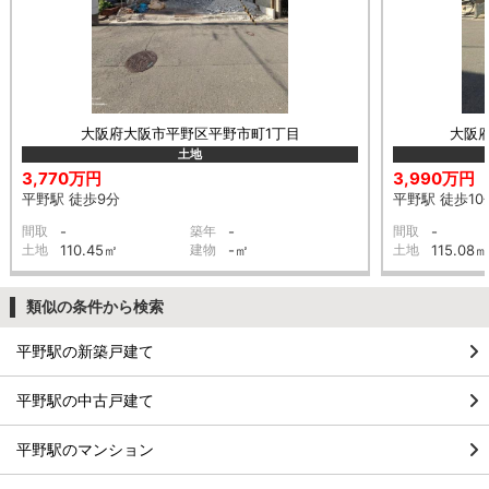
大阪府大阪市平野区平野市町1丁目
大阪
土地
3,770万円
3,990万円
平野駅 徒歩9分
平野駅 徒歩10
間取
-
築年
-
間取
-
土地
110.45㎡
建物
-㎡
土地
115.08㎡
類似の条件から検索
平野駅の新築戸建て
平野駅の中古戸建て
平野駅のマンション