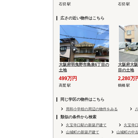
石切 駅
石切 駅
広さの近い物件はこちら
大阪府羽曳野市島泉6丁目の
大阪府大阪
土地
目の土地
499万円
2,280万
高鷲 駅
鶴橋 駅
同じ学区の物件はこちら
用和小学校の周辺の物件をみる
類似の条件から検索
久宝寺口駅の新築戸建て
久宝寺
山城町の新築戸建て
山城町の中