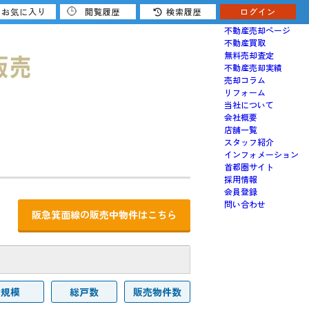
お気に入り
閲覧履歴
検索履歴
ログイン
売りたい
不動産売却ページ
不動産買取
無料売却査定
不動産売却実績
売却コラム
リフォーム
当社について
会社概要
店舗一覧
スタッフ紹介
インフォメーション
首都圏サイト
採用情報
会員登録
問い合わせ
阪急箕面線の販売中物件はこちら
規模
総戸数
販売物件数