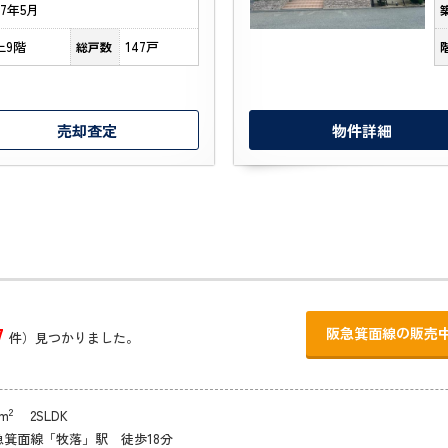
77年5月
上9階
147戸
総戸数
売却査定
物件詳細
7
阪急箕面線の販売
件）見つかりました。
2
m
2SLDK
急箕面線「牧落」駅 徒歩18分