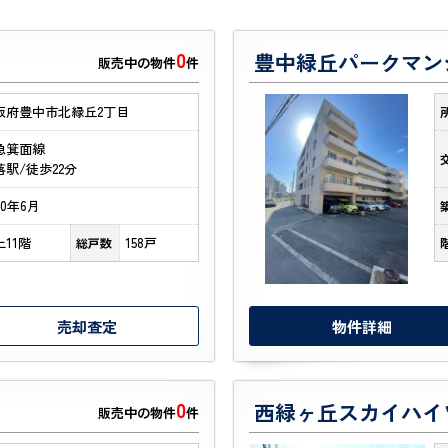
0
豊中緑丘パークマン
販売中の物件
件
阪府豊中市北緑丘2丁目
急箕面線
落駅/徒歩22分
80年6月
上11階
158戸
総戸数
売却査定
物件詳細
0
西緑ヶ丘スカイハイ
販売中の物件
件