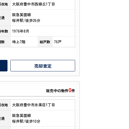
大阪府豊中市西緑丘1丁目
所在地
阪急箕面線
交通
桜井駅/徒歩26分
1976年8月
築年数
地上7階
76戸
階数
総戸数
売却査定
0
販売中の物件
件
大阪府豊中市永楽荘1丁目
所在地
阪急箕面線
交通
桜井駅/徒歩10分