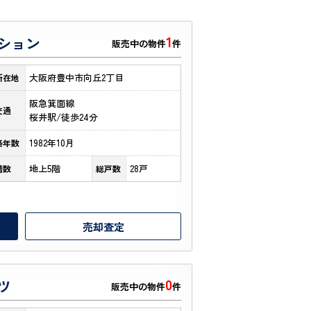
1
ション
販売中の物件
件
大阪府豊中市向丘2丁目
所在地
阪急箕面線
交通
桜井駅/徒歩24分
1982年10月
築年数
地上5階
28戸
階数
総戸数
売却査定
0
ツ
販売中の物件
件