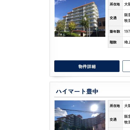
大
所在地
阪
交通
牧
19
築年数
地
階数
物件詳細
ハイマート豊中
大
所在地
阪
交通
牧