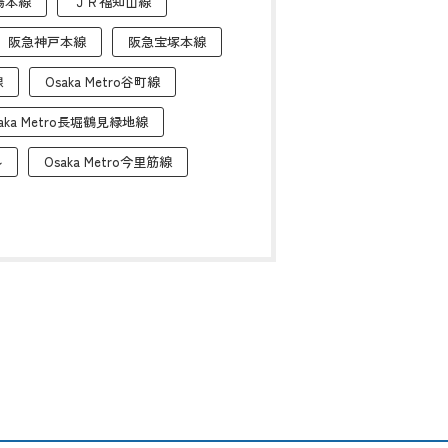
陽本線
ＪＲ福知山線
阪急神戸本線
阪急宝塚本線
線
Osaka Metro谷町線
aka Metro長堀鶴見緑地線
ル
Osaka Metro今里筋線