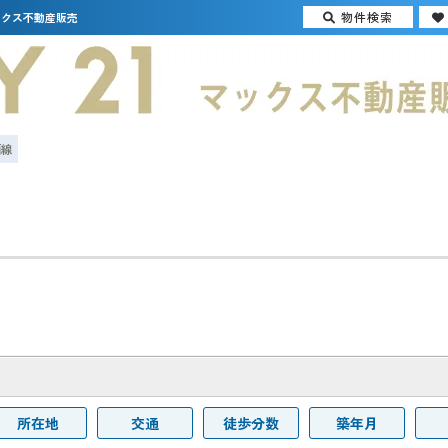
物件検索
ックス不動産販売
面線
所在地
交通
徒歩分数
築年月