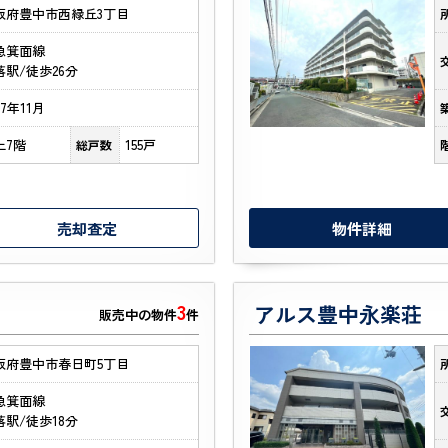
阪府豊中市西緑丘3丁目
急箕面線
落駅/徒歩26分
77年11月
上7階
155戸
総戸数
売却査定
物件詳細
3
アルス豊中永楽荘
販売中の物件
件
阪府豊中市春日町5丁目
急箕面線
落駅/徒歩18分