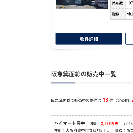
19
築年数
地
階数
物件詳細
阪急箕面線の販売中一覧
13
阪急箕面線で販売中の物件は
件（非公開:
ハイマート豊中
2階
2,299万円
72.45
住所：大阪府豊中市春日町5丁目 交通：阪