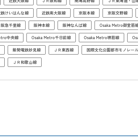
近鉄大阪線
ＪＲ阪和線
南海高野線
ＪＲ東海道・山
近鉄けいはんな線
近鉄南大阪線
京阪本線
京阪交野線
阪急千里線
阪神本線
阪神なんば線
Osaka Metro御堂筋
Metro中央線
Osaka Metro千日前線
Osaka Metro堺筋線
Os
能勢電鉄妙見線
ＪＲ東西線
国際文化公園都市モノレー
ＪＲ和歌山線