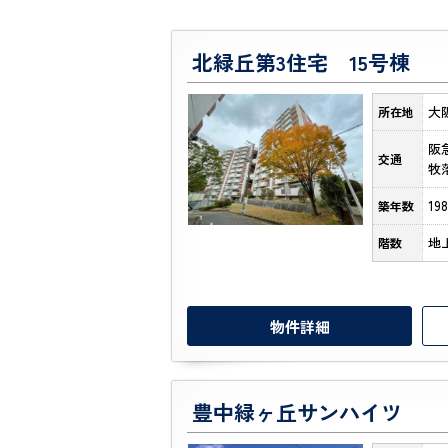
北緑丘第3住宅 15号棟
大
所在地
阪
交通
牧
19
築年数
地
階数
物件詳細
豊中緑ヶ丘サンハイツ