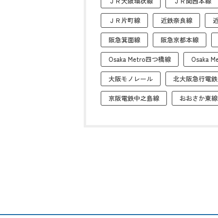
ＪＲ大阪環状線
ＪＲ関西本線
ＪＲ片町線
近鉄奈良線
阪急箕面線
阪急京都本線
Osaka Metro四つ橋線
Osaka 
大阪モノレール
北大阪急行電鉄
京阪電鉄中之島線
おおさか東線