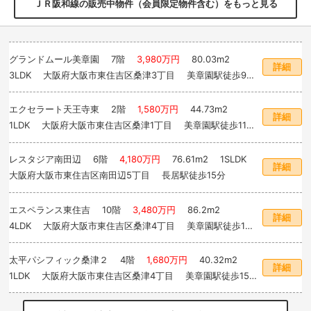
ＪＲ阪和線の販売中物件（会員限定物件含む）をもっと見る
グランドムール美章園
7階
3,980万円
80.03m
2
詳細
3LDK 大阪府大阪市東住吉区桑津3丁目 美章園駅徒歩9
分
エクセラート天王寺東
2階
1,580万円
44.73m
2
詳細
1LDK 大阪府大阪市東住吉区桑津1丁目 美章園駅徒歩11
分
レスタジア南田辺
6階
4,180万円
76.61m
2
1SLDK
詳細
大阪府大阪市東住吉区南田辺5丁目 長居駅徒歩15分
エスペランス東住吉
10階
3,480万円
86.2m
2
詳細
4LDK 大阪府大阪市東住吉区桑津4丁目 美章園駅徒歩15
分
太平パシフィック桑津２
4階
1,680万円
40.32m
2
詳細
1LDK 大阪府大阪市東住吉区桑津4丁目 美章園駅徒歩15
分