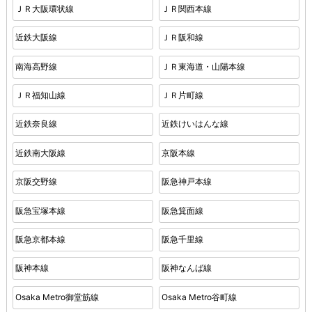
ＪＲ大阪環状線
ＪＲ関西本線
近鉄大阪線
ＪＲ阪和線
南海高野線
ＪＲ東海道・山陽本線
ＪＲ福知山線
ＪＲ片町線
近鉄奈良線
近鉄けいはんな線
近鉄南大阪線
京阪本線
京阪交野線
阪急神戸本線
阪急宝塚本線
阪急箕面線
阪急京都本線
阪急千里線
阪神本線
阪神なんば線
Osaka Metro御堂筋線
Osaka Metro谷町線