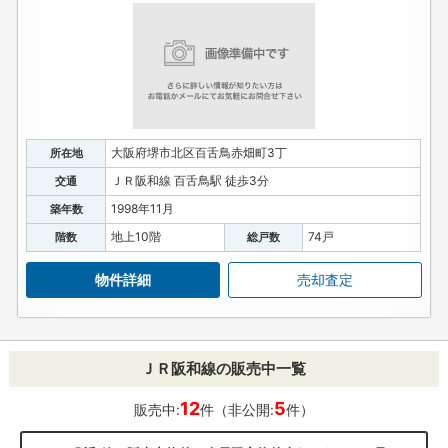
大阪府堺市北区百舌鳥赤畑町3丁
所在地
ＪＲ阪和線 百舌鳥駅 徒歩3分
交通
1998年11月
築年数
地上10階
74戸
階数
総戸数
物件詳細
売却査定
ＪＲ阪和線の販売中一覧
12
5
販売中:
件（非公開:
件）