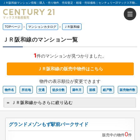
ＪＲ阪和線マンション情報｜購入・売り物件、売却査定・相場・売却価格｜センチュリー21マックス不動産販売
TOPページ
マンションカタログ
ＪＲ阪和線
ＪＲ阪和線のマンション一覧
1
件のマンションが見つかりました。
ＪＲ阪和線の販売中物件はこちら
物件の表示順位が変更できます
物件名
所在地
交通
徒歩分数
築年月
規模
総戸数
販売物件数
＝ ＪＲ阪和線からさらに絞り込む
グランドメゾンもず駅前パークサイド
0
販売中の物件
件