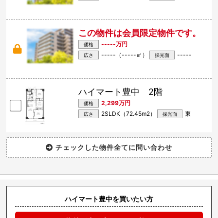
この物件は会員限定物件です。
-----万円
価格
-----（-----㎡）
-----
広さ
採光面
ハイマート豊中 2階
2,299万円
価格
2SLDK（72.45m
2
）
東
広さ
採光面
ハイマート豊中を買いたい方