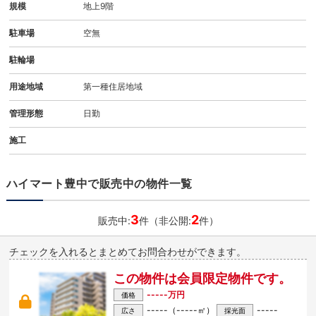
規模
地上9階
駐車場
空無
駐輪場
用途地域
第一種住居地域
管理形態
日勤
施工
ハイマート豊中で販売中の物件一覧
3
2
販売中:
件（非公開:
件）
チェックを入れるとまとめてお問合わせができます。
この物件は会員限定物件です。
-----万円
価格
-----（-----㎡）
-----
広さ
採光面