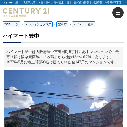
ハイマート豊中｜牧落駅の購入・売り物件、売却査定・相場・売却価格情報｜大阪府豊中市春日町5丁目のマンション情報｜センチュリー21マックス不動産販売
TOPページ
マンションカタログ
豊中市
ハイマート豊中
ハイマート豊中
ハイマート豊中は大阪府豊中市春日町5丁目にあるマンションで、最
寄り駅は阪急箕面線の「牧落」から徒歩18分の距離にあります。
1977年5月に地上9階RC造で建てられた全147戸のマンションです。