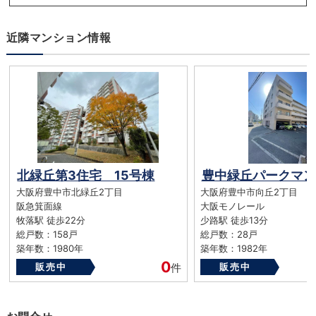
近隣マンション情報
北緑丘第3住宅 15号棟
豊中緑丘パークマン
大阪府豊中市北緑丘2丁目
大阪府豊中市向丘2丁目
阪急箕面線
大阪モノレール
牧落駅 徒歩22分
少路駅 徒歩13分
総戸数：158戸
総戸数：28戸
築年数：1980年
築年数：1982年
0
販売中
件
販売中