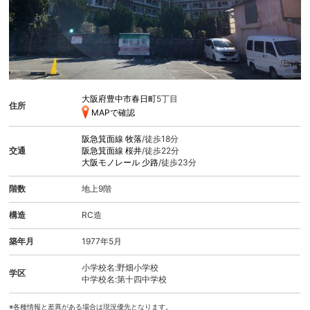
大阪府豊中市春日町
5丁目
住所
MAPで確認
阪急箕面線
牧落
/徒歩18分
交通
阪急箕面線
桜井
/徒歩22分
大阪モノレール
少路
/徒歩23分
階数
地上9階
構造
RC造
築年月
1977年5月
小学校名:野畑小学校
学区
中学校名:第十四中学校
※各種情報と差異がある場合は現況優先となります。