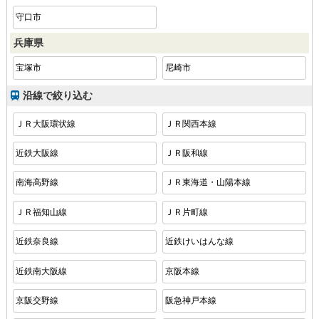
守口市
兵庫県
宝塚市
尼崎市
沿線で絞り込む
ＪＲ大阪環状線
ＪＲ関西本線
近鉄大阪線
ＪＲ阪和線
南海高野線
ＪＲ東海道・山陽本線
ＪＲ福知山線
ＪＲ片町線
近鉄奈良線
近鉄けいはんな線
近鉄南大阪線
京阪本線
京阪交野線
阪急神戸本線