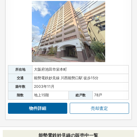
大阪府池田市栄本町
所在地
能勢電鉄妙見線 川西能勢口駅 徒歩15分
交通
2003年11月
築年数
地上15階
78戸
階数
総戸数
物件詳細
売却査定
能勢電鉄妙見線の販売中一覧