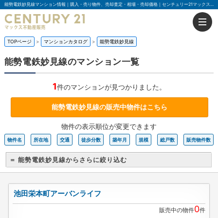
能勢電鉄妙見線マンション情報｜購入・売り物件、売却査定・相場・売却価格｜センチュリー21マックス不動産販売
TOPページ
マンションカタログ
能勢電鉄妙見線
能勢電鉄妙見線のマンション一覧
1
件のマンションが見つかりました。
能勢電鉄妙見線の販売中物件はこちら
物件の表示順位が変更できます
物件名
所在地
交通
徒歩分数
築年月
規模
総戸数
販売物件数
＝ 能勢電鉄妙見線からさらに絞り込む
池田栄本町アーバンライフ
0
販売中の物件
件