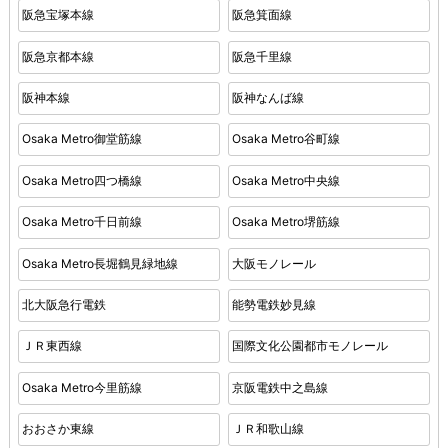
阪急宝塚本線
阪急箕面線
阪急京都本線
阪急千里線
阪神本線
阪神なんば線
Osaka Metro御堂筋線
Osaka Metro谷町線
Osaka Metro四つ橋線
Osaka Metro中央線
Osaka Metro千日前線
Osaka Metro堺筋線
Osaka Metro長堀鶴見緑地線
大阪モノレール
北大阪急行電鉄
能勢電鉄妙見線
ＪＲ東西線
国際文化公園都市モノレール
Osaka Metro今里筋線
京阪電鉄中之島線
おおさか東線
ＪＲ和歌山線