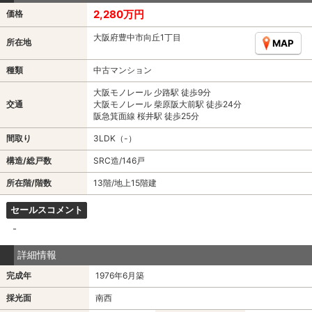
2,280万円
価格
大阪府豊中市向丘1丁目
所在地
MAP
種類
中古マンション
大阪モノレール 少路駅 徒歩9分
交通
大阪モノレール 柴原阪大前駅 徒歩24分
阪急箕面線 桜井駅 徒歩25分
間取り
3LDK（-）
構造/総戸数
SRC造/146戸
所在階/階数
13階/地上15階建
セールスコメント
-
詳細情報
完成年
1976年6月築
採光面
南西