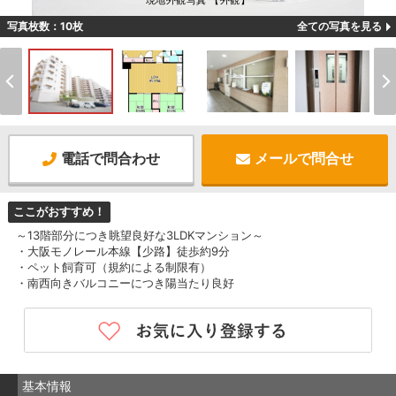
現地外観写真 【外観】
写真枚数：10枚
全ての写真を見る
電話で問合わせ
メールで問合せ
ここがおすすめ！
～13階部分につき眺望良好な3LDKマンション～
・大阪モノレール本線【少路】徒歩約9分
・ペット飼育可（規約による制限有）
・南西向きバルコニーにつき陽当たり良好
基本情報