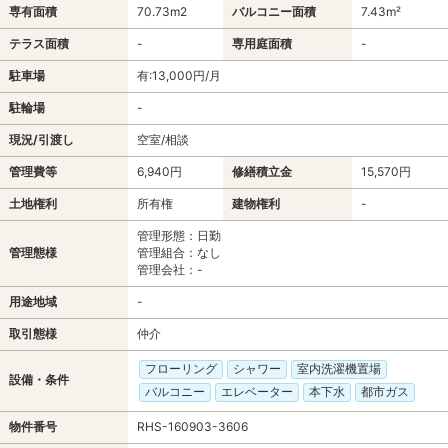
専有面積
70.73m
2
バルコニー面積
7.43m²
テラス面積
-
専用庭面積
-
駐車場
有:13,000円/月
駐輪場
-
現況/引渡し
空室/相談
管理費等
6,940円
修繕積立金
15,570円
土地権利
所有権
建物権利
-
管理形態：日勤
管理態様
管理組合：なし
管理会社：-
用途地域
-
取引態様
仲介
フローリング
シャワー
室内洗濯機置場
設備・条件
バルコニー
エレベーター
本下水
都市ガス
物件番号
RHS-160903-3606