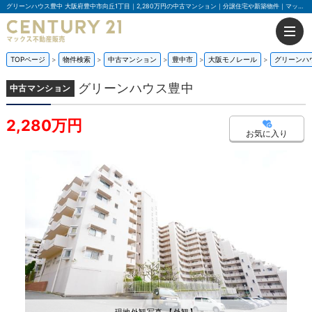
グリーンハウス豊中 大阪府豊中市向丘1丁目｜2,280万円の中古マンション｜分譲住宅や新築物件｜マックス不動産販売 豊中店
TOPページ
物件検索
中古マンション
豊中市
大阪モノレール
グリーンハ
グリーンハウス豊中
中古マンション
2,280万円
お気に入り