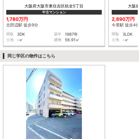
大阪府大阪市東住吉区杭全5丁目
大阪
中古マンション
1,780万円
2,890万円
北田辺駅 徒歩9分
今里駅 徒歩4
間取
3DK
築年
1987年
間取
3LDK
土地
-㎡
建物
56.91㎡
土地
-㎡
同じ学区の物件はこちら