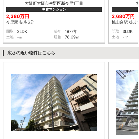
大阪府大阪市生野区新今里1丁目
中古マンション
2,380万円
2,680万円
今里駅 徒歩6分
桃山台駅 徒歩1
間取
3LDK
築年
1977年
間取
3LDK
土地
-㎡
建物
78.69㎡
土地
-㎡
広さの近い物件はこちら