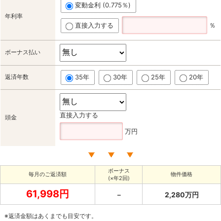
変動金利 (0.775％)
年利率
直接入力する
％
ボーナス払い
返済年数
35年
30年
25年
20年
直接入力する
頭金
万円
ボーナス
毎月のご返済額
物件価格
(×年2回)
61,998円
－
2,280万円
※返済金額はあくまでも目安です。