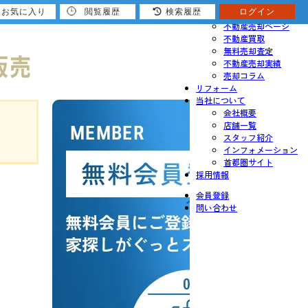
お気に入り
閲覧履歴
検索履歴
ログイン
売りたい
不動産売却ページ
不動産買取
無料売却査定
不動産売却実績
売却コラム
リフォーム
当社について
会社概要
店舗一覧
スタッフ紹介
インフォメーション
首都圏サイト
採用情報
会員登録
問い合わせ