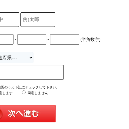
-
-
(半角数字)
確認のうえ下記にチェックして下さい。
意します
同意しません