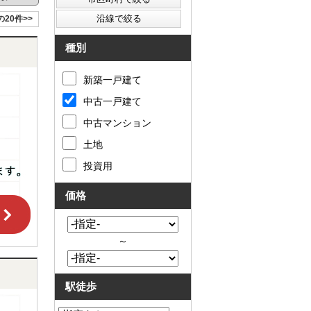
の20件>>
種別
新築一戸建て
中古一戸建て
中古マンション
土地
投資用
価格
～
駅徒歩