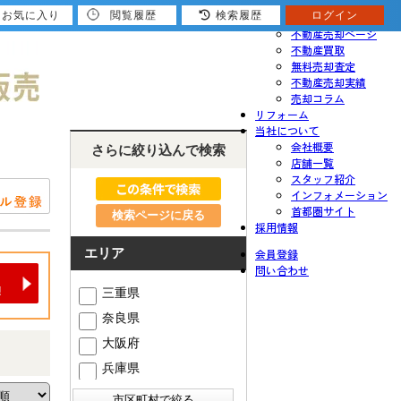
お気に入り
閲覧履歴
検索履歴
ログイン
売りたい
不動産売却ページ
不動産買取
無料売却査定
不動産売却実績
売却コラム
リフォーム
当社について
会社概要
さらに絞り込んで検索
店舗一覧
スタッフ紹介
インフォメーション
首都圏サイト
検索ページに戻る
採用情報
エリア
会員登録
問い合わせ
三重県
奈良県
大阪府
兵庫県