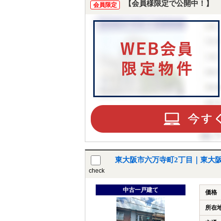
【会員様限定で公開中！】
会員限定
東大阪市六万寺町2丁目｜東大
check
中古一戸建て
価格
所在