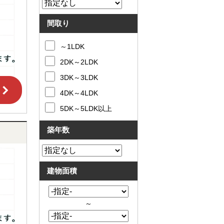
間取り
～1LDK
2DK～2LDK
3DK～3LDK
4DK～4LDK
5DK～5LDK以上
築年数
建物面積
～