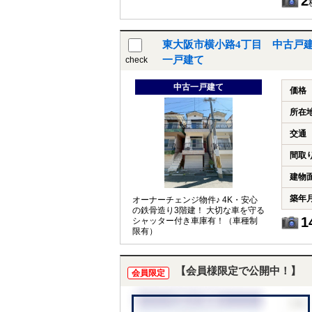
2
東大阪市横小路4丁目 中古戸
一戸建て
check
中古一戸建て
価格
所在
交通
間取
建物
築年
オーナーチェンジ物件♪ 4K・安心
の鉄骨造り3階建！ 大切な車を守る
1
シャッター付き車庫有！（車種制
限有）
【会員様限定で公開中！】
会員限定