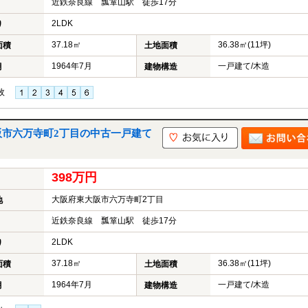
近鉄奈良線 瓢箪山駅 徒歩17分
2LDK
り
37.18㎡
36.38㎡(11坪)
面積
土地面積
1964年7月
一戸建て/木造
月
建物構造
枚
阪市六万寺町2丁目の中古一戸建て
398万円
大阪府東大阪市六万寺町2丁目
地
近鉄奈良線 瓢箪山駅 徒歩17分
2LDK
り
37.18㎡
36.38㎡(11坪)
面積
土地面積
1964年7月
一戸建て/木造
月
建物構造