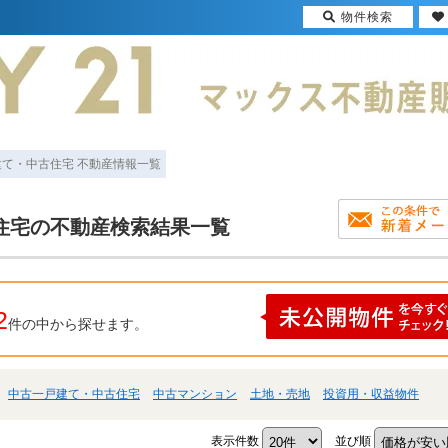
物件検索
建て・中古住宅 不動産情報一覧
住宅の不動産検索結果一覧
2
件の中から探せます。
中古一戸建て・中古住宅
中古マンション
土地・売地
投資用・収益物件
表示件数
並び順