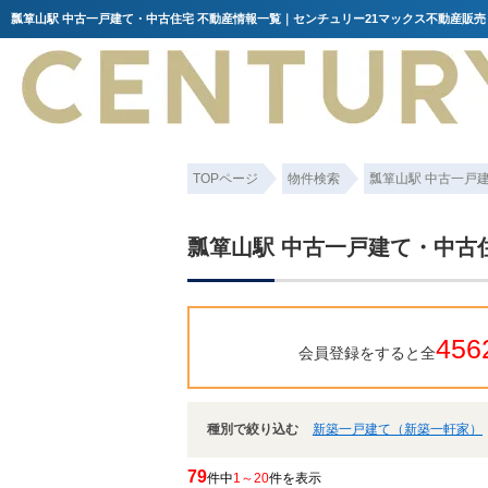
瓢箪山駅 中古一戸建て・中古住宅 不動産情報一覧｜センチュリー21マックス不動産販売
TOPページ
物件検索
瓢箪山駅 中古一戸
瓢箪山駅 中古一戸建て・中古
456
会員登録をすると全
種別で絞り込む
新築一戸建て（新築一軒家）
79
件中
1～20
件を表示