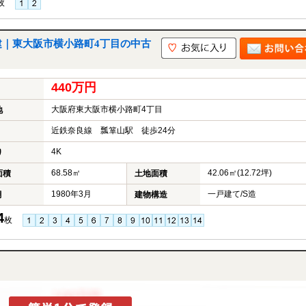
枚
建｜東大阪市横小路町4丁目の中古
440万円
大阪府東大阪市横小路町4丁目
地
近鉄奈良線 瓢箪山駅 徒歩24分
4K
り
68.58㎡
42.06㎡(12.72坪)
面積
土地面積
1980年3月
一戸建て/S造
月
建物構造
4
枚