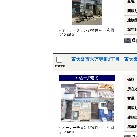
交通
間取
建物
築年
～オーナーチェンジ物件～ ・利回
り12.66％
6
東大阪市六万寺町2丁目｜東大
check
中古一戸建て
価格
所在
交通
間取
建物
築年
～オーナーチェンジ物件～ ・利回
り12.66％