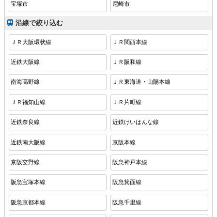
宝塚市
尼崎市
沿線で絞り込む
ＪＲ大阪環状線
ＪＲ関西本線
近鉄大阪線
ＪＲ阪和線
南海高野線
ＪＲ東海道・山陽本線
ＪＲ福知山線
ＪＲ片町線
近鉄奈良線
近鉄けいはんな線
近鉄南大阪線
京阪本線
京阪交野線
阪急神戸本線
阪急宝塚本線
阪急箕面線
阪急京都本線
阪急千里線