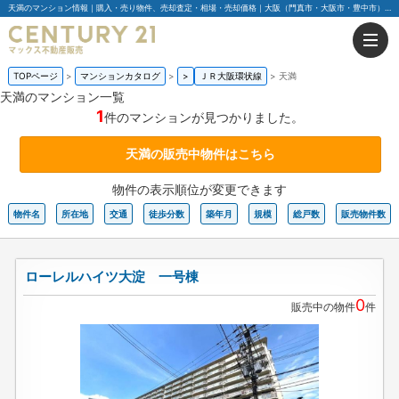
天満のマンション情報｜購入・売り物件、売却査定・相場・売却価格｜大阪（門真市・大阪市・豊中市）の不動産はセンチュリー21マックス不動産販売
TOPページ
マンションカタログ
>
ＪＲ大阪環状線
>
天満
天満のマンション一覧
1
件のマンションが見つかりました。
天満の販売中物件はこちら
物件の表示順位が変更できます
物件名
所在地
交通
徒歩分数
築年月
規模
総戸数
販売物件数
ローレルハイツ大淀 一号棟
0
販売中の物件
件