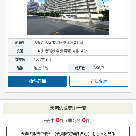
大阪府大阪市北区本庄東2丁目
所在地
ＪＲ大阪環状線 天満駅 徒歩14分
交通
1977年3月
築年数
地上11階
356戸
階数
総戸数
物件詳細
売却査定
天満の販売中一覧
0
0
販売中:
件（非公開:
件）
天満の販売中物件（会員限定物件含む）をもっと見る