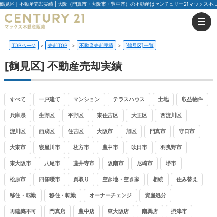
鶴見区｜不動産売却実績 | 大阪（門真市・大阪市・豊中市）の不動産はセンチュリー21マックス不動産販売
TOPページ
売却TOP
不動産売却実績
[鶴見区]一覧
[鶴見区] 不動産売却実績
すべて
一戸建て
マンション
テラスハウス
土地
収益物件
兵庫県
生野区
平野区
東住吉区
大正区
西淀川区
淀川区
西成区
住吉区
大阪市
旭区
門真市
守口市
大東市
寝屋川市
枚方市
豊中市
吹田市
羽曳野市
東大阪市
八尾市
藤井寺市
阪南市
尼崎市
堺市
松原市
四條畷市
買取り
空き地・空き家
相続
住み替え
移住・転勤
移住・転勤
オーナーチェンジ
資産処分
再建築不可
門真店
豊中店
東大阪店
南巽店
摂津市