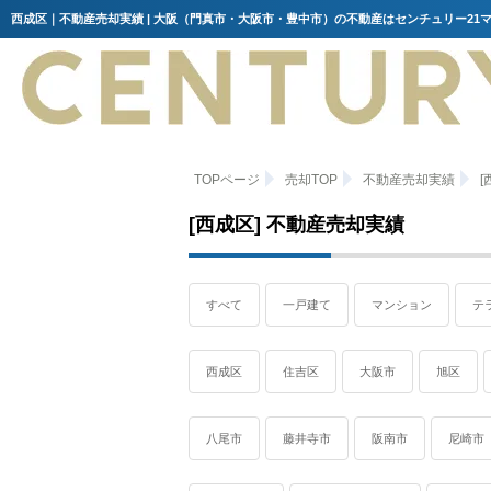
西成区｜不動産売却実績 | 大阪（門真市・大阪市・豊中市）の不動産はセンチュリー21
TOPページ
売却TOP
不動産売却実績
[
[西成区] 不動産売却実績
すべて
一戸建て
マンション
テ
西成区
住吉区
大阪市
旭区
八尾市
藤井寺市
阪南市
尼崎市