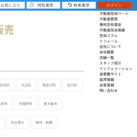
お気に入り
閲覧履歴
検索履歴
ログイン
売りたい
不動産売却ページ
不動産買取
無料売却査定
不動産売却実績
売却コラム
リフォーム
当社について
会社概要
店舗一覧
スタッフ紹介
インフォメーション
首都圏サイト
採用情報
会員登録
住吉区
大正区
西淀川区
淀川区
問い合わせ
吹田市
羽曳野市
東大阪市
住み替え
移住・転勤