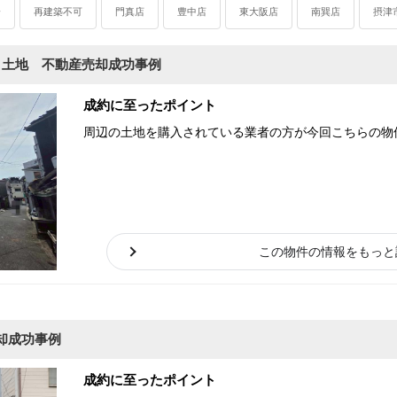
分
再建築不可
門真店
豊中店
東大阪店
南巽店
摂津
き土地 不動産売却成功事例
成約に至ったポイント
周辺の土地を購入されている業者の方が今回こちらの物
この物件の情報をもっと
却成功事例
成約に至ったポイント