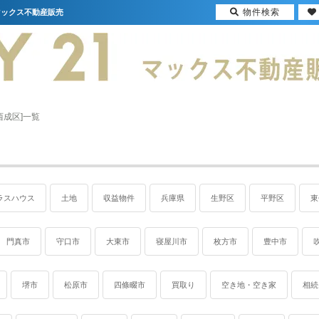
物件検索
マックス不動産販売
西成区]一覧
ラスハウス
土地
収益物件
兵庫県
生野区
平野区
東
門真市
守口市
大東市
寝屋川市
枚方市
豊中市
堺市
松原市
四條畷市
買取り
空き地・空き家
相続