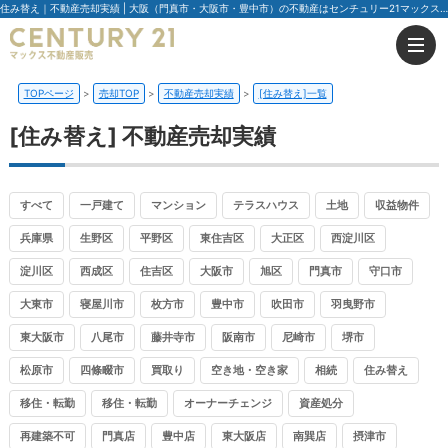
住み替え｜不動産売却実績 | 大阪（門真市・大阪市・豊中市）の不動産はセンチュリー21マックス不動産販売
TOPページ
売却TOP
不動産売却実績
[住み替え]一覧
[住み替え] 不動産売却実績
すべて
一戸建て
マンション
テラスハウス
土地
収益物件
兵庫県
生野区
平野区
東住吉区
大正区
西淀川区
淀川区
西成区
住吉区
大阪市
旭区
門真市
守口市
大東市
寝屋川市
枚方市
豊中市
吹田市
羽曳野市
東大阪市
八尾市
藤井寺市
阪南市
尼崎市
堺市
松原市
四條畷市
買取り
空き地・空き家
相続
住み替え
移住・転勤
移住・転勤
オーナーチェンジ
資産処分
再建築不可
門真店
豊中店
東大阪店
南巽店
摂津市