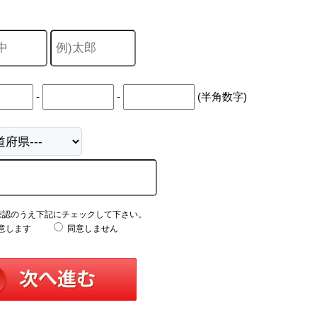
-
-
(半角数字)
確認のうえ下記にチェックして下さい。
意します
同意しません