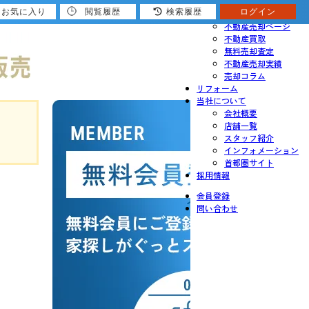
お気に入り
閲覧履歴
検索履歴
ログイン
売りたい
不動産売却ページ
不動産買取
無料売却査定
不動産売却実績
売却コラム
リフォーム
当社について
会社概要
店舗一覧
スタッフ紹介
インフォメーション
首都圏サイト
採用情報
会員登録
問い合わせ