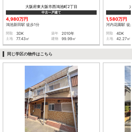
大阪府東大阪市西鴻池町2丁目
中古一戸建て
4,980万円
1,580万円
鴻池新田駅 徒歩1分
河内花園駅 徒
間取
3DK
築年
2010年
間取
4DK
土地
77.43㎡
建物
99.99㎡
土地
42.27㎡
同じ学区の物件はこちら