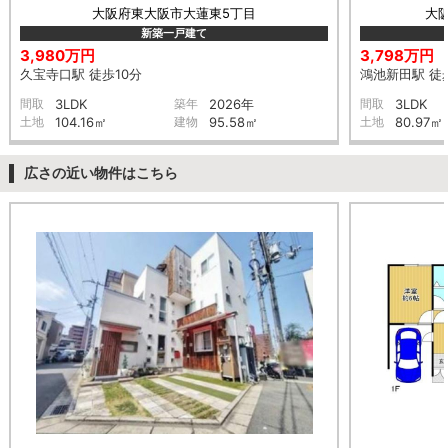
大阪府東大阪市大蓮東5丁目
大
新築一戸建て
3,980万円
3,798万円
久宝寺口駅 徒歩10分
鴻池新田駅 徒
間取
3LDK
築年
2026年
間取
3LDK
土地
104.16㎡
建物
95.58㎡
土地
80.97㎡
広さの近い物件はこちら