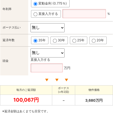
変動金利 (0.775％)
年利率
直接入力する
％
ボーナス払い
返済年数
35年
30年
25年
20年
直接入力する
頭金
万円
ボーナス
毎月のご返済額
物件価格
(×年2回)
100,067円
－
3,680万円
※返済金額はあくまでも目安です。