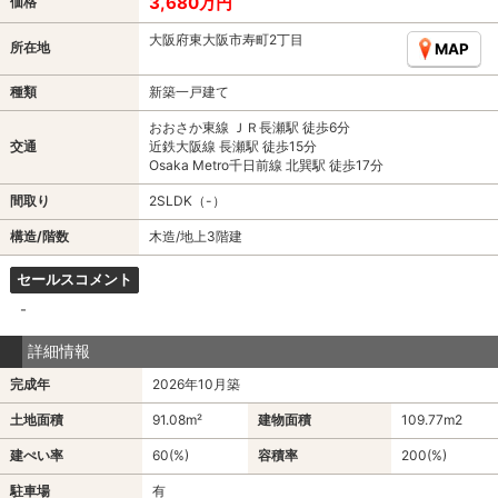
3,680万円
価格
大阪府東大阪市寿町2丁目
所在地
MAP
種類
新築一戸建て
おおさか東線 ＪＲ長瀬駅 徒歩6分
交通
近鉄大阪線 長瀬駅 徒歩15分
Osaka Metro千日前線 北巽駅 徒歩17分
間取り
2SLDK（-）
構造/階数
木造/地上3階建
セールスコメント
-
詳細情報
完成年
2026年10月築
土地面積
91.08m²
建物面積
109.77m
2
建ぺい率
60(%)
容積率
200(%)
駐車場
有