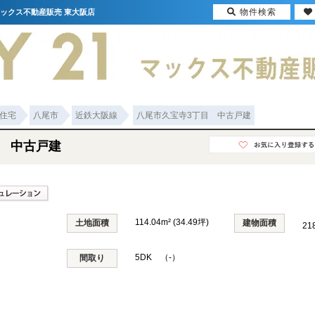
物件検索
マックス不動産販売 東大阪店
住宅
八尾市
近鉄大阪線
八尾市久宝寺3丁目 中古戸建
目 中古戸建
114.04m² (34.49坪)
土地面積
建物面積
21
5DK （-）
間取り