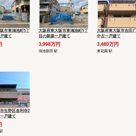
阪市東鴻池町5丁
大阪府東大阪市東鴻池町5丁
大阪府東大阪市吉田7
戸建て
目の新築一戸建て
中古一戸建て
円
3,998万円
3,480万円
鴻池新田 駅
東花園 駅
市生野区舎利寺2
一戸建て
円
駅