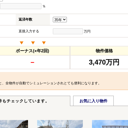
％
返済年数
直接入力する
万円
ボーナス(×年2回)
物件価格
－
3,470万円
と、全物件が自動でシミュレーションされとても便利になります。
件もチェックしています。
お気に入り物件