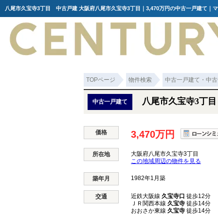
八尾市久宝寺3丁目 中古戸建 大阪府八尾市久宝寺3丁目｜3,470万円の中古一戸建て｜
TOPページ
物件検索
中古一戸建て・中古
八尾市久宝寺3丁
中古一戸建て
価格
3,470万円
大阪府八尾市久宝寺3丁目
所在地
この地域周辺の物件を見る
1982年1月築
築年月
近鉄大阪線
久宝寺口
徒歩12分
交通
ＪＲ関西本線
久宝寺
徒歩14分
おおさか東線
久宝寺
徒歩14分