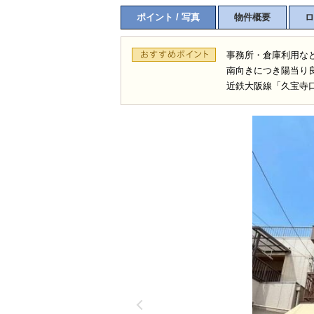
ポイント / 写真
物件概要
ロ
事務所・倉庫利用な
南向きにつき陽当り
近鉄大阪線「久宝寺口