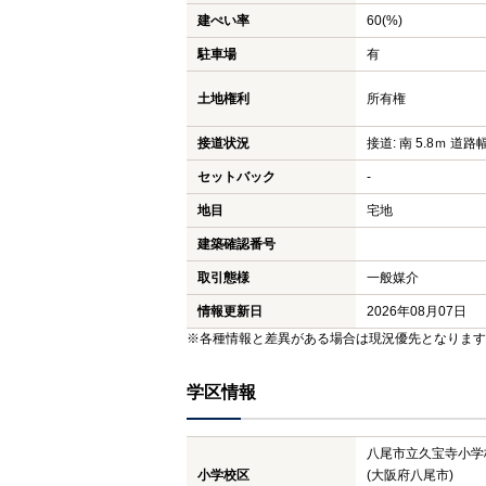
建ぺい率
60(%)
駐車場
有
土地権利
所有権
接道状況
接道: 南 5.8ｍ 道路幅
セットバック
-
地目
宅地
建築確認番号
取引態様
一般媒介
情報更新日
2026年08月07日
※各種情報と差異がある場合は現況優先となります
学区情報
八尾市立久宝寺小学
小学校区
(大阪府八尾市)