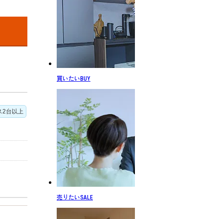
買いたい
BUY
ス2台以上
売りたい
SALE