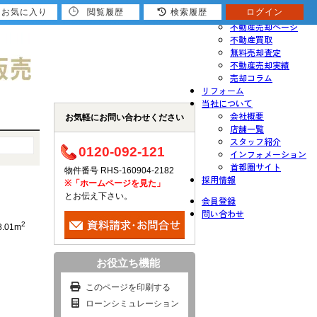
お気に入り
閲覧履歴
検索履歴
ログイン
売りたい
不動産売却ページ
不動産買取
無料売却査定
不動産売却実績
売却コラム
リフォーム
当社について
会社概要
お気軽にお問い合わせください
店舗一覧
スタッフ紹介
0120-092-121
インフォメーション
首都圏サイト
物件番号 RHS-160904-2182
採用情報
※「ホームページを見た」
とお伝え下さい。
会員登録
問い合わせ
2
8.01m
お役立ち機能
このページを印刷する
ローンシミュレーション