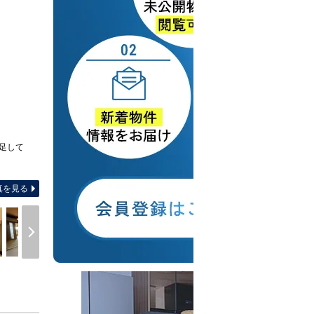
足して
間取り図 【間取り】5DK・駐
真を見る