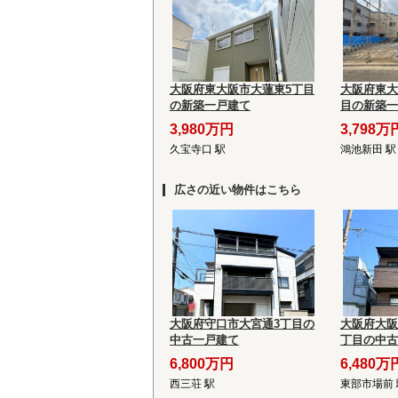
大阪府東大阪市大蓮東5丁目
大阪府東大
の新築一戸建て
目の新築一
3,980万円
3,798万
久宝寺口 駅
鴻池新田 駅
広さの近い物件はこちら
大阪府守口市大宮通3丁目の
大阪府大阪
中古一戸建て
丁目の中古
6,800万円
6,480万
西三荘 駅
東部市場前 