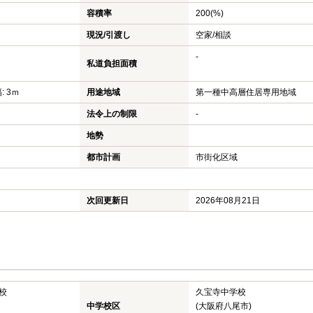
容積率
200(%)
現況/引渡し
空家/相談
-
私道負担面積
: 3ｍ
用途地域
第一種中高層住居専用地域
法令上の制限
-
地勢
都市計画
市街化区域
次回更新日
2026年08月21日
校
久宝寺中学校
中学校区
(大阪府八尾市)