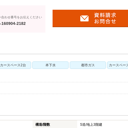
い合わせ番号をお伝えください
-160904-2182
カースペース2台
本下水
都市ガス
カースペー
構造/階数
S造/
地上3階建