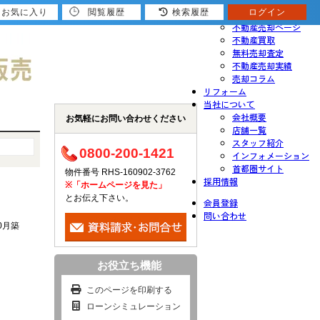
お気に入り
閲覧履歴
検索履歴
ログイン
売りたい
不動産売却ページ
不動産買取
無料売却査定
不動産売却実績
売却コラム
リフォーム
当社について
会社概要
お気軽にお問い合わせください
店舗一覧
スタッフ紹介
0800-200-1421
インフォメーション
首都圏サイト
物件番号 RHS-160902-3762
採用情報
※「ホームページを見た」
とお伝え下さい。
会員登録
問い合わせ
10月築
お役立ち機能
このページを印刷する
ローンシミュレーション