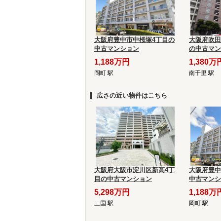
大阪府豊中市中桜塚4丁目の
大阪府吹田
中古マンション
の中古マン
1,188万円
1,380万
岡町 駅
南千里 駅
広さの近い物件はこちら
大阪府大阪市淀川区新高4丁
大阪府豊中
目の中古マンション
中古マンシ
5,298万円
1,188万
三国 駅
岡町 駅