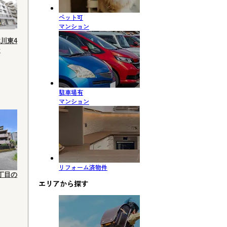
ペット可
マンション
川東4
ン
駐車場有
マンション
リフォーム済物件
丁目の
エリアから探す