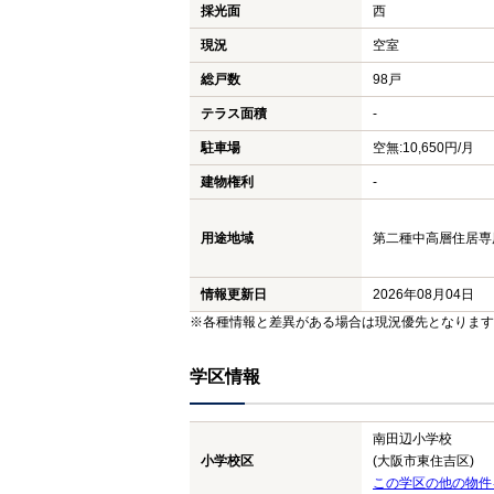
採光面
西
現況
空室
総戸数
98戸
テラス面積
-
駐車場
空無:10,650円/月
建物権利
-
用途地域
第二種中高層住居専用地
情報更新日
2026年08月04日
※各種情報と差異がある場合は現況優先となります
学区情報
南田辺小学校
小学校区
(大阪市東住吉区)
この学区の他の物件