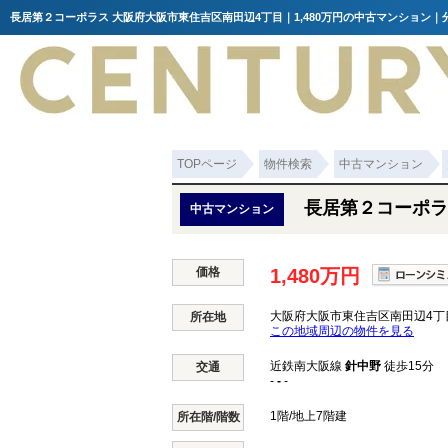
TOPページ
物件検索
中古マンション
長居第２コーポラ
中古マンション
価格
1,480万円
大阪府大阪市東住吉区南田辺4丁
所在地
この地域周辺の物件を見る
近鉄南大阪線
針中野
徒歩15分
交通
-
-
-
1階/地上7階建
所在階/階数