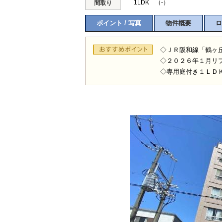
1LDK （-）
間取り
ポイント / 写真
物件概要
ロ
◇ＪＲ阪和線「鶴ヶ
◇２０２６年１月リ
◇専用庭付き１ＬＤ