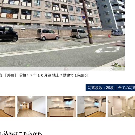
真 【外観】 昭和４７年１０月築 地上７階建て１階部分
写真枚数：29枚
全ての写
し込みはこちらから