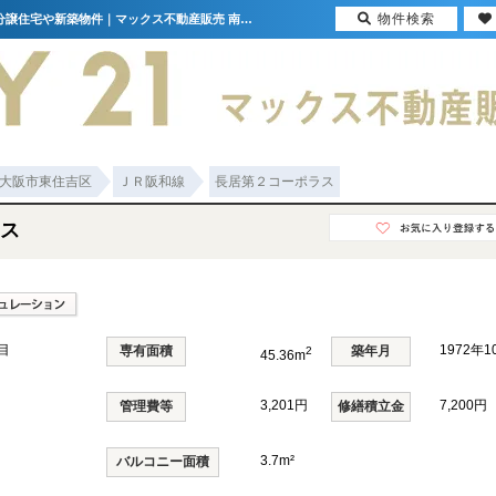
物件検索
長居第２コーポラス 大阪府大阪市東住吉区南田辺4丁目｜1,480万円の中古マンション｜分譲住宅や新築物件｜マックス不動産販売 南巽店
大阪市東住吉区
ＪＲ阪和線
長居第２コーポラス
ス
目
1972年
専有面積
築年月
2
45.36m
3,201円
7,200円
管理費等
修繕積立金
3.7m²
バルコニー面積