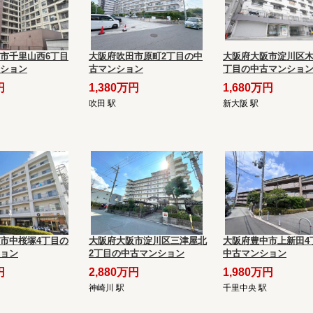
市千里山西6丁目
大阪府吹田市原町2丁目の中
大阪府大阪市淀川区木
ション
古マンション
丁目の中古マンショ
円
1,380万円
1,680万円
吹田 駅
新大阪 駅
市中桜塚4丁目の
大阪府大阪市淀川区三津屋北
大阪府豊中市上新田4
ョン
2丁目の中古マンション
中古マンション
円
2,880万円
1,980万円
神崎川 駅
千里中央 駅