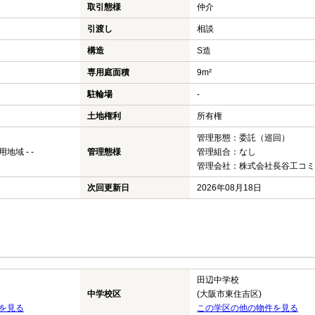
取引態様
仲介
引渡し
相談
構造
S造
専用庭面積
9m²
駐輪場
-
土地権利
所有権
管理形態：委託（巡回）
域 - -
管理態様
管理組合：なし
管理会社：株式会社長谷工コミ
次回更新日
2026年08月18日
田辺中学校
中学校区
(大阪市東住吉区)
を見る
この学区の他の物件を見る