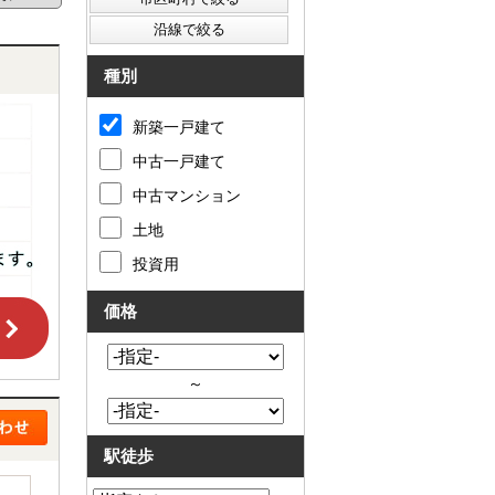
種別
新築一戸建て
中古一戸建て
中古マンション
土地
投資用
価格
～
駅徒歩