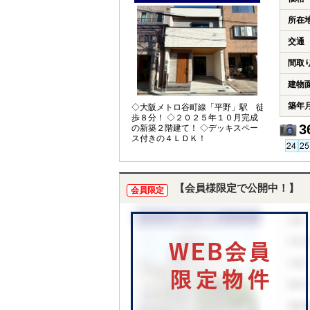
所在
交通
間取
建物
築年
◇大阪メトロ谷町線「平野」駅 徒
歩８分！ ◇２０２５年１０月完成
3
の新築２階建て！ ◇デッキスペー
ス付きの４ＬＤＫ！
【会員様限定で公開中！】
会員限定