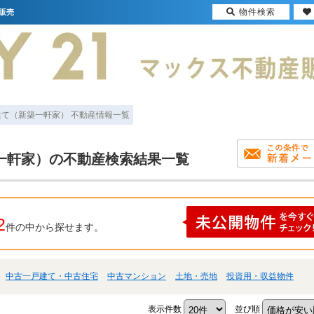
物件検索
販売
建て（新築一軒家） 不動産情報一覧
一軒家）の不動産検索結果一覧
2
件の中から探せます。
中古一戸建て・中古住宅
中古マンション
土地・売地
投資用・収益物件
表示件数
並び順