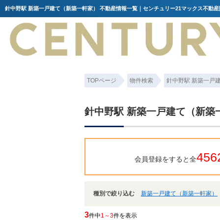
針中野駅 新築一戸建て（新築一軒家） 不動産情報一覧｜センチュリー21マックス不動産
TOPページ
物件検索
針中野駅 新築一戸
針中野駅 新築一戸建て（新築
456
会員登録をすると全
種別で絞り込む
新築一戸建て（新築一軒家）
3
件中
1～3
件を表示