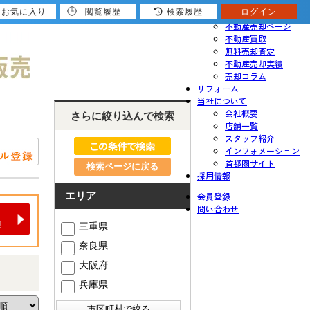
お気に入り
閲覧履歴
検索履歴
ログイン
売りたい
不動産売却ページ
不動産買取
無料売却査定
不動産売却実績
売却コラム
リフォーム
当社について
会社概要
さらに絞り込んで検索
店舗一覧
スタッフ紹介
インフォメーション
首都圏サイト
検索ページに戻る
採用情報
エリア
会員登録
問い合わせ
三重県
奈良県
大阪府
兵庫県