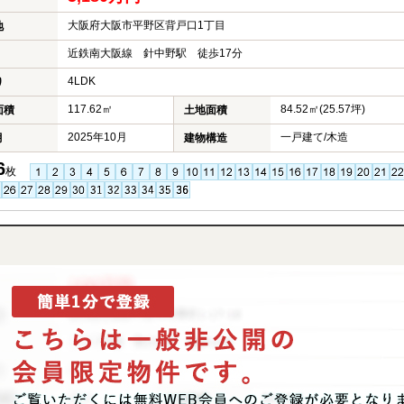
大阪府大阪市平野区背戸口1丁目
地
近鉄南大阪線 針中野駅 徒歩17分
4LDK
り
117.62㎡
84.52㎡(25.57坪)
面積
土地面積
2025年10月
一戸建て/木造
月
建物構造
6
枚