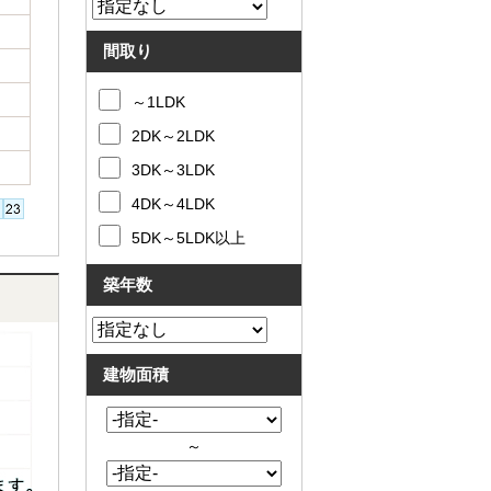
間取り
～1LDK
2DK～2LDK
3DK～3LDK
4DK～4LDK
5DK～5LDK以上
築年数
建物面積
～