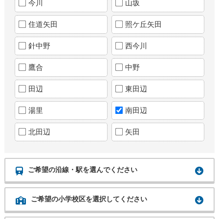
今川
山坂
住道矢田
照ケ丘矢田
針中野
西今川
鷹合
中野
田辺
東田辺
湯里
南田辺
北田辺
矢田
ご希望の沿線・駅を選んでください
ご希望の小学校区を選択してください