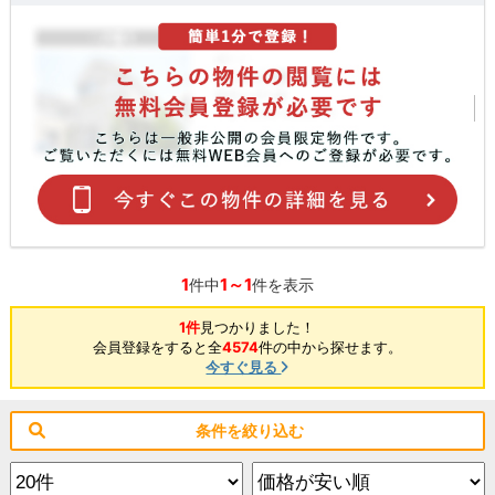
1
1～1
件中
件を表示
1件
見つかりました！
会員登録をすると全
4574
件の中から探せます。
今すぐ見る
条件を絞り込む