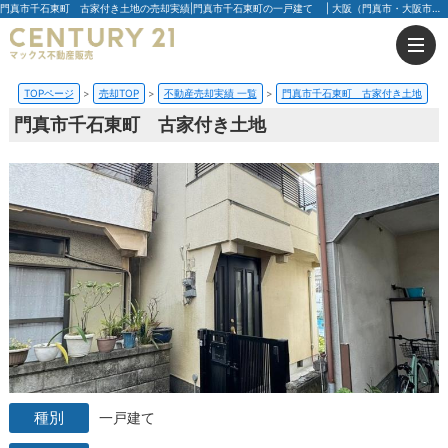
門真市千石東町 古家付き土地の売却実績|門真市千石東町の一戸建て | 大阪（門真市・大阪市・豊中市）の不動産はセンチュリー21マックス不動産販売
TOPページ
売却TOP
不動産売却実績 一覧
門真市千石東町 古家付き土地
門真市千石東町 古家付き土地
一戸建て