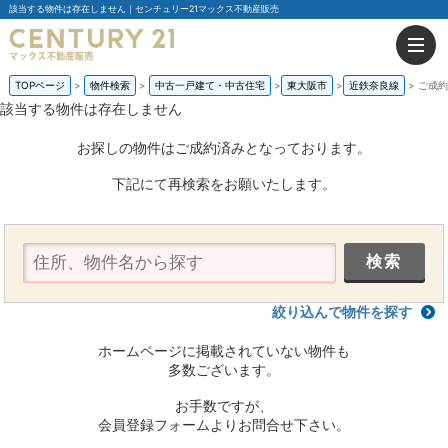
該当する物件は存在しません｜センチュリー21マックス不動産販売
TOPページ
物件検索
中古一戸建て・中古住宅
東大阪市
近鉄奈良線
ご成約
該当する物件は存在しません
お探しの物件はご成約済みとなっております。
下記にて再検索をお願いたします。
絞り込んで物件を探す
ホームページに掲載されていない物件も
多数ございます。
お手数ですが、
会員登録フォームよりお問合せ下さい。