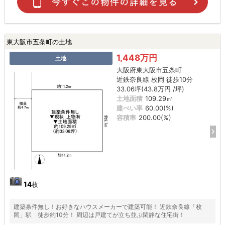
東大阪市五条町の土地
1,448万円
土地
大阪府東大阪市五条町
近鉄奈良線 枚岡 徒歩10分
33.06坪(43.8万円 /坪)
土地面積
109.29㎡
建ぺい率
60.00(%)
容積率
200.00(%)
14
枚
建築条件無し！お好きなハウスメーカーで建築可能！ 近鉄奈良線「枚
岡」駅 徒歩約10分！ 周辺は戸建てが立ち並ぶ閑静な住宅街！