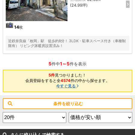
(24.99坪)
14
枚
近鉄奈良線「枚岡」駅 徒歩約8分！ 3LDK・駐車スペース付き（車種制
限有） リビング床暖房設置済み！
5
1～5
件中
件を表示
5件
見つかりました！
会員登録をすると全
4574
件の中から探せます。
今すぐ見る
条件を絞り込む
さらに絞り込んで検索する