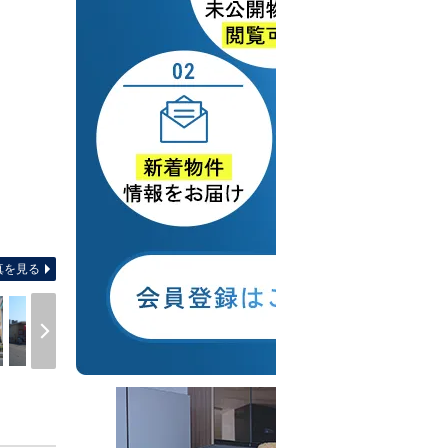
間取り図 【間取り】車種によ
真を見る