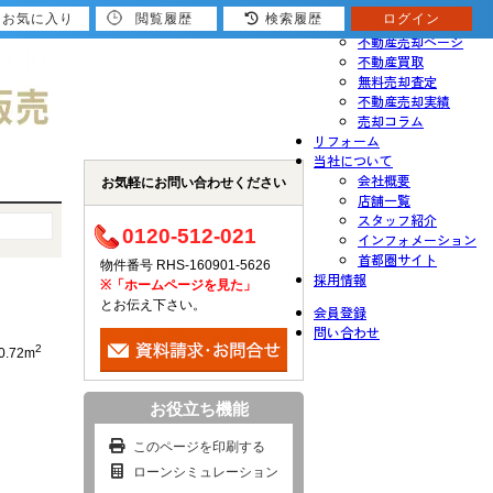
お気に入り
閲覧履歴
検索履歴
ログイン
売りたい
不動産売却ページ
不動産買取
無料売却査定
不動産売却実績
売却コラム
リフォーム
当社について
会社概要
お気軽にお問い合わせください
店舗一覧
スタッフ紹介
0120-512-021
インフォメーション
首都圏サイト
物件番号 RHS-160901-5626
採用情報
※「ホームページを見た」
とお伝え下さい。
会員登録
問い合わせ
2
0.72m
お役立ち機能
このページを印刷する
ローンシミュレーション