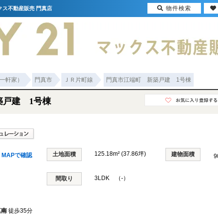
物件検索
クス不動産販売 門真店
一軒家）
門真市
ＪＲ片町線
門真市江端町 新築戸建 1号棟
築戸建 1号棟
125.18m² (37.86坪)
土地面積
建物面積
MAPで確認
9
3LDK （-）
間取り
真南
徒歩35分