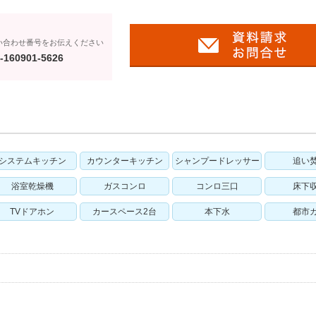
い合わせ番号をお伝えください
-160901-5626
システムキッチン
カウンターキッチン
シャンプードレッサー
追い
浴室乾燥機
ガスコンロ
コンロ三口
床下
TVドアホン
カースペース2台
本下水
都市