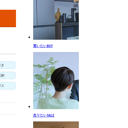
買いたい
BUY
焚き
収納
ガス
売りたい
SALE