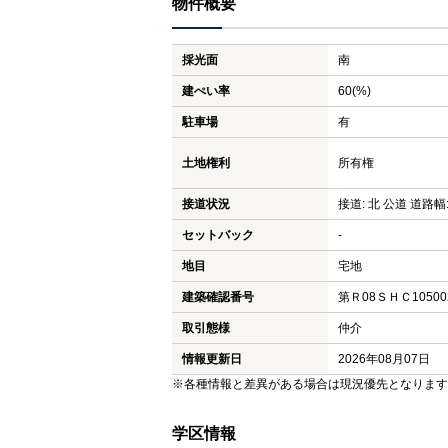
物件概要
採光面
南
建ぺい率
60(%)
駐車場
有
土地権利
所有権
接道状況
接道: 北 公道 道路幅:
セットバック
-
地目
宅地
建築確認番号
第Ｒ08ＳＨＣ10500
取引態様
仲介
情報更新日
2026年08月07日
※各種情報と差異がある場合は現況優先となります
学区情報