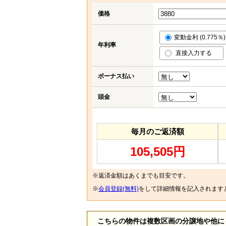
価格
変動金利 (0.775％)
年利率
直接入力する
ボーナス払い
頭金
毎月のご返済額
105,505円
※返済金額はあくまでも目安です。
※
会員登録(無料)
をして詳細情報を記入されます
こちらの物件は複数区画の分譲地や他に