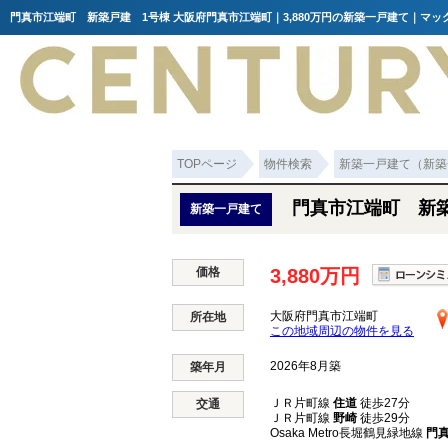
門真市江端町 新築戸建 1号棟 大阪府門真市江端町｜3,880万円の新築一戸建て｜マッ
TOPページ
物件検索
新築一戸建て（新築
門真市江端町 新
新築一戸建て
価格
3,880万円
大阪府門真市江端町
所在地
この地域周辺の物件を見る
2026年8月築
築年月
ＪＲ片町線
住道
徒歩27分
交通
ＪＲ片町線
野崎
徒歩29分
Osaka Metro長堀鶴見緑地線
門