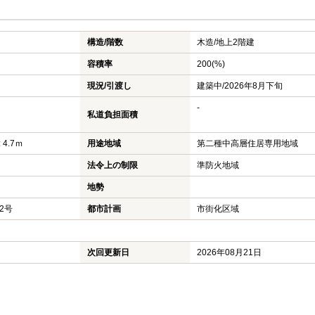
構造/階数
木造/
地上2階建
容積率
200(%)
現況/引渡し
建築中/2026年8月下旬
-
私道負担面積
 4.7ｍ
用途地域
第二種中高層住居専用地域
法令上の制限
準防火地域
地勢
2号
都市計画
市街化区域
次回更新日
2026年08月21日