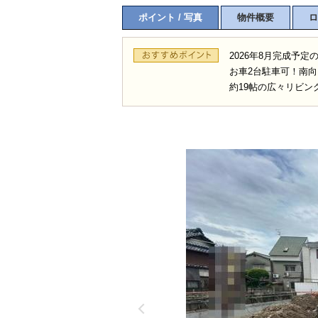
ポイント / 写真
物件概要
ロ
2026年8月完成予定
お車2台駐車可！南向
約19帖の広々リビン