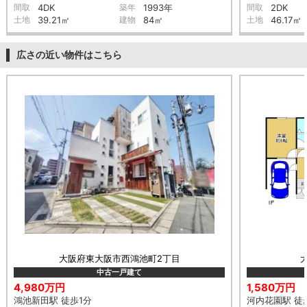
間取
4DK
築年
1993年
間取
2DK
土地
39.21㎡
建物
84㎡
土地
46.17㎡
広さの近い物件はこちら
大阪府東大阪市西鴻池町2丁目
中古一戸建て
4,980万円
1,580万円
鴻池新田駅 徒歩1分
河内花園駅 徒