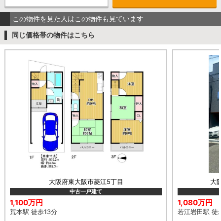
この物件を見た人はこの物件も見ています
同じ価格帯の物件はこちら
大阪府東大阪市菱江5丁目
大
中古一戸建て
1,100万円
1,080万円
荒本駅 徒歩13分
若江岩田駅 徒