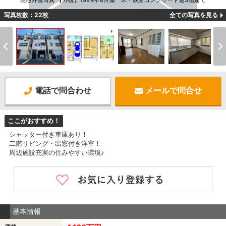
現地外観写真 【外観】1994年8月築 木・鉄筋コンクリート造3階建て
写真枚数：22枚
全ての写真を見る
電話で問合わせ
メールで問合せ
ここがおすすめ！
シャッター付き車庫あり！
二階リビング・出窓付き洋室！
周辺施設充実の住みやすい環境♪
基本情報