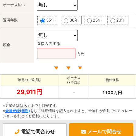
ボーナス払い
返済年数
35年
30年
25年
20年
直接入力する
頭金
万円
ボーナス
毎月のご返済額
物件価格
(×年2回)
29,911円
－
1,100万円
※返済金額はあくまでも目安です。
※
会員登録(無料)
をして詳細情報を記入されますと、全物件が自動でシミュレー
ションされとても便利になります。
電話で問合わせ
メールで問合せ