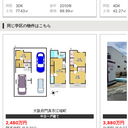
間取
3DK
築年
2010年
間取
4DK
土地
77.43㎡
建物
99.99㎡
土地
42.27㎡
同じ学区の物件はこちら
大阪府門真市江端町
中古一戸建て
2,480万円
3,880万円
門真南駅 徒歩31分
住道駅 徒歩27