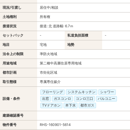
現況/引渡し
居住中/相談
土地権利
所有権
接道状況
接道: 北 道路幅: 6.7ｍ
セットバック
-
私道負担面積
-
地目
宅地
地勢
法令上の制限
準防火地域
用途地域
第二種中高層住居専用地域
都市計画
市街化区域
取引態様
専属専任媒介
フローリング
システムキッチン
シャワー
設備・条件
出窓
ガスコンロ
コンロ三口
バルコニー
TVドアホン
本下水
都市ガス
建築確認番号
物件番号
RHS-160901-5614