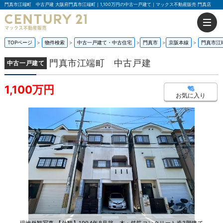
門真市江端町 中古戸建 大阪府門真市江端町｜1,100万円の中古一戸建て｜マックス不動産販売 門真店
TOPページ
物件検索
中古一戸建て・中古住宅
門真市
京阪本線
門真市江
門真市江端町 中古戸建
中古一戸建て
1,100万円
お気に入り