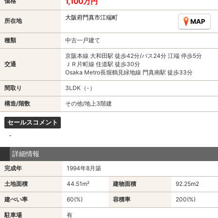
1,100万円
価格
大阪府門真市江端町
所在地
MAP
種類
中古一戸建て
京阪本線 大和田駅 徒歩42分/バス24分 江端 停歩5分
交通
ＪＲ片町線 住道駅 徒歩30分
Osaka Metro長堀鶴見緑地線 門真南駅 徒歩33分
間取り
3LDK（-）
構造/階数
その他/地上3階建
セールスコメント
-
詳細情報
完成年
1994年8月築
土地面積
44.51m²
建物面積
92.25m
2
建ぺい率
60(%)
容積率
200(%)
駐車場
有