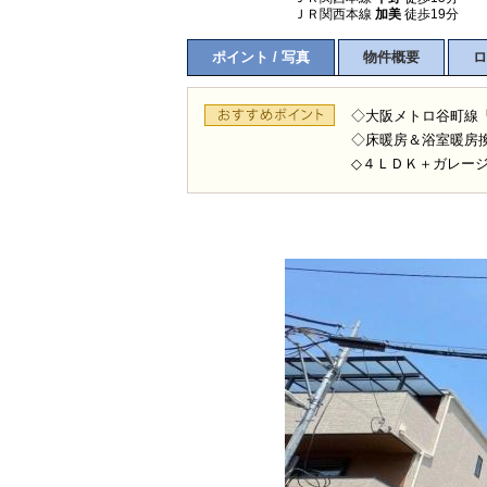
ＪＲ関西本線
加美
徒歩19分
ポイント / 写真
物件概要
ロ
◇大阪メトロ谷町線
◇床暖房＆浴室暖房
◇４ＬＤＫ＋ガレー