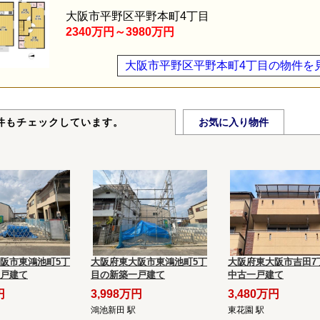
大阪市平野区平野本町4丁目
2340万円～3980万円
大阪市平野区平野本町4丁目の物件を
件もチェックしています。
お気に入り物件
阪市東鴻池町5丁
大阪府東大阪市東鴻池町5丁
大阪府東大阪市吉田7
戸建て
目の新築一戸建て
中古一戸建て
円
3,998万円
3,480万円
鴻池新田 駅
東花園 駅