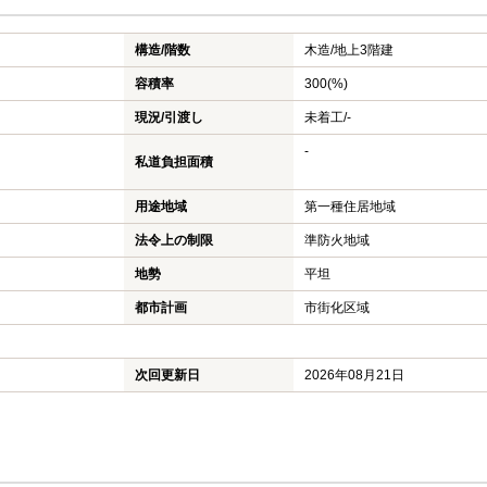
構造/階数
木造/
地上3階建
容積率
300(%)
現況/引渡し
未着工/-
-
私道負担面積
用途地域
第一種住居地域
法令上の制限
準防火地域
地勢
平坦
都市計画
市街化区域
次回更新日
2026年08月21日