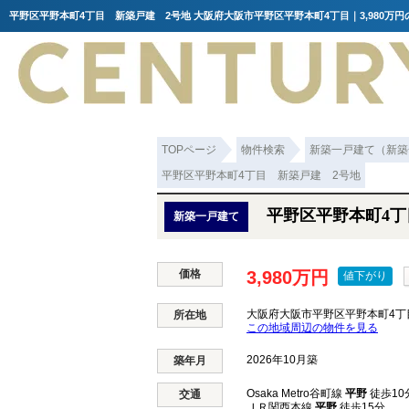
平野区平野本町4丁目 新築戸建 2号地 大阪府大阪市平野区平野本町4丁目｜3,980万
TOPページ
物件検索
新築一戸建て（新築
平野区平野本町4丁目 新築戸建 2号地
平野区平野本町4丁
新築一戸建て
価格
3,980万円
値下がり
大阪府大阪市平野区平野本町4丁
所在地
この地域周辺の物件を見る
2026年10月築
築年月
Osaka Metro谷町線
平野
徒歩10
交通
ＪＲ関西本線
平野
徒歩15分