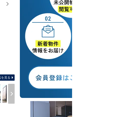
間取り図 【間取り】 部屋数充実の４ＬＤＫ 
真を見る