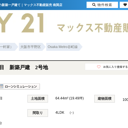
物件検索
円の新築一戸建て｜マックス不動産販売 南巽店
一軒家）
大阪市平野区
Osaka Metro谷町線
目 新築戸建 2号地
目
64.44m² (19.49坪)
土地面積
建物面積
10
4LDK （-）
間取り
分