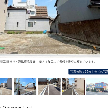
未着工 陽当り・通風環境良好！ ※ＡＩ加工にて天候を青空に変えています。
写真枚数：15枚
全ての写