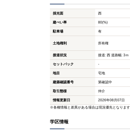
採光面
西
建ぺい率
80(%)
駐車場
有
土地権利
所有権
接道状況
接道: 西 道路幅: 3ｍ
セットバック
-
地目
宅地
建築確認番号
第確認中
取引態様
仲介
情報更新日
2026年08月07日
※各種情報と差異がある場合は現況優先となります
学区情報