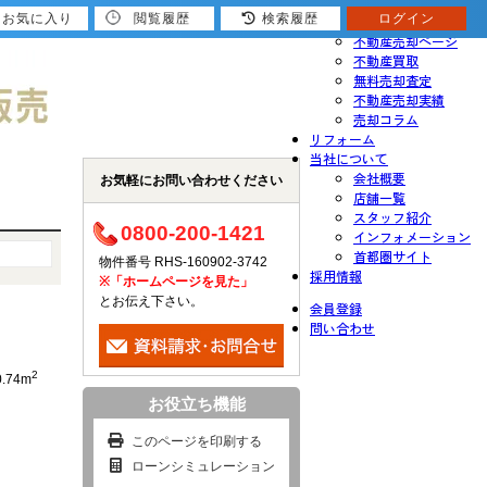
お気に入り
閲覧履歴
検索履歴
ログイン
売りたい
不動産売却ページ
不動産買取
無料売却査定
不動産売却実績
売却コラム
リフォーム
当社について
会社概要
お気軽にお問い合わせください
店舗一覧
スタッフ紹介
0800-200-1421
インフォメーション
首都圏サイト
物件番号 RHS-160902-3742
採用情報
※「ホームページを見た」
とお伝え下さい。
会員登録
問い合わせ
2
0.74m
お役立ち機能
このページを印刷する
ローンシミュレーション