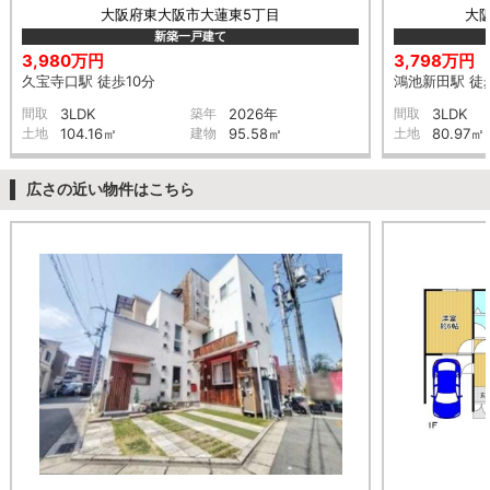
大阪府東大阪市大蓮東5丁目
大
新築一戸建て
3,980万円
3,798万円
久宝寺口駅 徒歩10分
鴻池新田駅 徒
間取
3LDK
築年
2026年
間取
3LDK
土地
104.16㎡
建物
95.58㎡
土地
80.97㎡
広さの近い物件はこちら