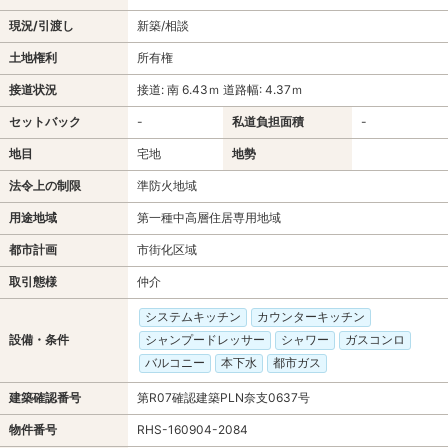
現況/引渡し
新築/相談
土地権利
所有権
接道状況
接道: 南 6.43ｍ 道路幅: 4.37ｍ
セットバック
-
私道負担面積
-
地目
宅地
地勢
法令上の制限
準防火地域
用途地域
第一種中高層住居専用地域
都市計画
市街化区域
取引態様
仲介
システムキッチン
カウンターキッチン
設備・条件
シャンプードレッサー
シャワー
ガスコンロ
バルコニー
本下水
都市ガス
建築確認番号
第R07確認建築PLN奈支0637号
物件番号
RHS-160904-2084