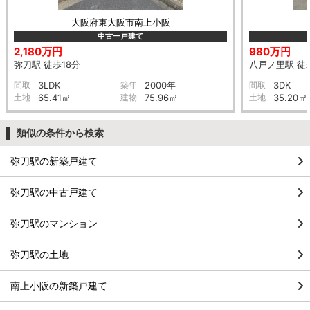
大阪府東大阪市南上小阪
中古一戸建て
2,180万円
980万円
弥刀駅 徒歩18分
八戸ノ里駅 徒
間取
3LDK
築年
2000年
間取
3DK
土地
65.41㎡
建物
75.96㎡
土地
35.20㎡
類似の条件から検索
弥刀駅の新築戸建て
弥刀駅の中古戸建て
弥刀駅のマンション
弥刀駅の土地
南上小阪の新築戸建て