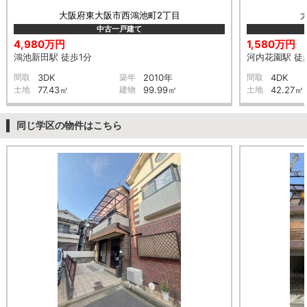
大阪府東大阪市西鴻池町2丁目
中古一戸建て
4,980万円
1,580万円
鴻池新田駅 徒歩1分
河内花園駅 徒
間取
3DK
築年
2010年
間取
4DK
土地
77.43㎡
建物
99.99㎡
土地
42.27㎡
同じ学区の物件はこちら