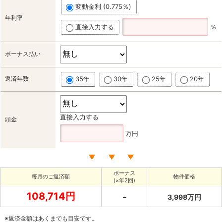
変動金利 (0.775％)
年利率
直接入力する
％
ボーナス払い
返済年数
35年
30年
25年
20年
直接入力する
頭金
万円
ボーナス
毎月のご返済額
物件価格
(×年2回)
108,714円
－
3,998万円
※返済金額はあくまでも目安です。