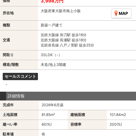
3,998万円
価格
大阪府東大阪市南上小阪
所在地
MAP
種類
新築一戸建て
近鉄大阪線 弥刀駅 徒歩18分
交通
近鉄大阪線 長瀬駅 徒歩18分
近鉄奈良線 八戸ノ里駅 徒歩25分
間取り
3SLDK（-）
構造/階数
木造/地上3階建
セールスコメント
-
詳細情報
完成年
2026年6月築
土地面積
81.85m²
建物面積
101.84m
2
建ぺい率
60(%)
容積率
200(%)
駐車場
有