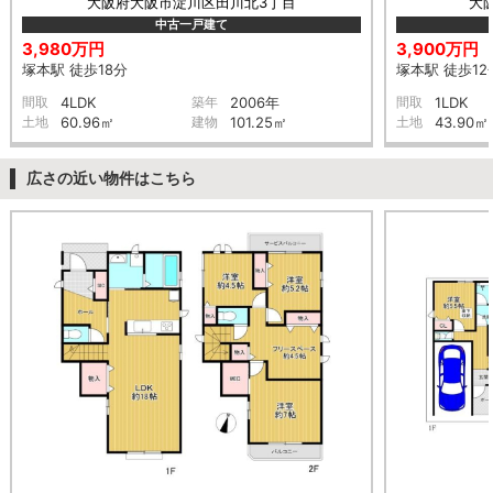
大阪府大阪市淀川区田川北3丁目
大
中古一戸建て
3,980万円
3,900万円
塚本駅 徒歩18分
塚本駅 徒歩12
間取
4LDK
築年
2006年
間取
1LDK
土地
60.96㎡
建物
101.25㎡
土地
43.90㎡
広さの近い物件はこちら