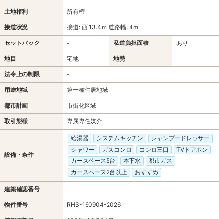
土地権利
所有権
接道状況
接道: 西 13.4ｍ 道路幅: 4ｍ
セットバック
-
私道負担面積
あり
地目
宅地
地勢
法令上の制限
-
用途地域
第一種住居地域
都市計画
市街化区域
取引態様
専属専任媒介
給湯器
システムキッチン
シャンプードレッサー
シャワー
ガスコンロ
コンロ三口
TVドアホン
設備・条件
カースペース5台
本下水
都市ガス
カースペース2台以上
おすすめ
建築確認番号
物件番号
RHS-160904-2026