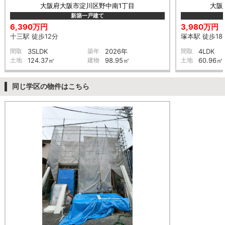
大阪府大阪市淀川区野中南1丁目
大阪
新築一戸建て
6,390万円
3,980万円
十三駅 徒歩12分
塚本駅 徒歩18
間取
3SLDK
築年
2026年
間取
4LDK
土地
124.37㎡
建物
98.95㎡
土地
60.96㎡
同じ学区の物件はこちら