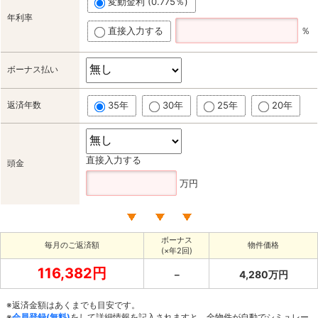
変動金利 (0.775％)
年利率
直接入力する
％
ボーナス払い
返済年数
35年
30年
25年
20年
直接入力する
頭金
万円
ボーナス
毎月のご返済額
物件価格
(×年2回)
116,382円
－
4,280万円
※返済金額はあくまでも目安です。
※
会員登録(無料)
をして詳細情報を記入されますと、全物件が自動でシミュレー