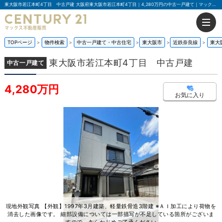
東大阪市若江本町4丁目 中古戸建 大阪府東大阪市若江本町4丁目｜4,280万円の中古一戸建て｜マックス不動産販売 東大阪店
TOPページ
物件検索
中古一戸建て・中古住宅
東大阪市
近鉄奈良線
東大
東大阪市若江本町4丁目 中古戸建
中古一戸建て
4,280万円
お気に入り
現地外観写真 【外観】1997年3月建築、軽量鉄骨造3階建 ※ＡＩ加工により荷物を
消去した画像です。 細部設備については一部描写が不足している箇所がございま