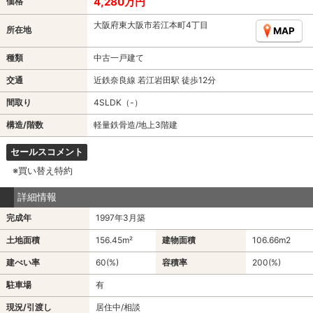
4,280万円
価格
大阪府東大阪市若江本町4丁目
所在地
MAP
種類
中古一戸建て
交通
近鉄奈良線 若江岩田駅 徒歩12分
間取り
4SLDK（-）
構造/階数
軽量鉄骨造/地上3階建
セールスコメント
※買い替え特約
詳細情報
完成年
1997年3月築
土地面積
156.45m²
建物面積
106.66m
2
建ぺい率
60(%)
容積率
200(%)
駐車場
有
現況/引渡し
居住中/相談