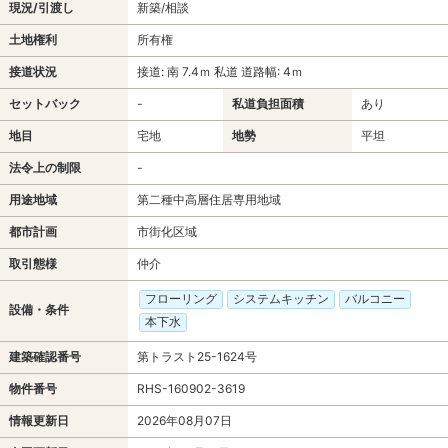
現況/引渡し
新築/相談
土地権利
所有権
接道状況
接道: 南 7.4ｍ 私道 道路幅: 4ｍ
セットバック
-
私道負担面積
あり
地目
宅地
地勢
平坦
法令上の制限
-
用途地域
第二種中高層住居専用地域
都市計画
市街化区域
取引態様
仲介
フローリング
システムキッチン
バルコニー
設備・条件
本下水
建築確認番号
第トラスト25-1624号
物件番号
RHS-160902-3619
情報更新日
2026年08月07日