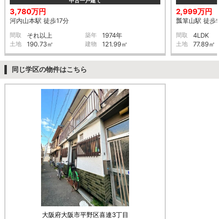
中古一戸建て
3,780万円
2,999万円
河内山本駅 徒歩17分
瓢箪山駅 徒歩
間取
それ以上
築年
1974年
間取
4LDK
土地
190.73㎡
建物
121.99㎡
土地
77.89㎡
同じ学区の物件はこちら
大阪府大阪市平野区喜連3丁目