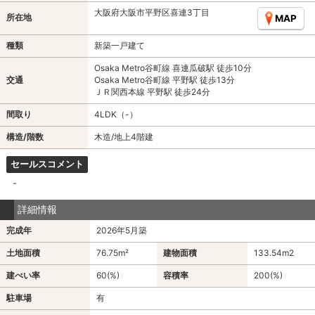
大阪府大阪市平野区喜連3丁目
所在地
MAP
種類
新築一戸建て
Osaka Metro谷町線 喜連瓜破駅 徒歩10分
交通
Osaka Metro谷町線 平野駅 徒歩13分
ＪＲ関西本線 平野駅 徒歩24分
間取り
4LDK（-）
構造/階数
木造/地上4階建
セールスコメント
-
詳細情報
完成年
2026年5月築
土地面積
76.75m²
建物面積
133.54m
2
建ぺい率
60(%)
容積率
200(%)
駐車場
有