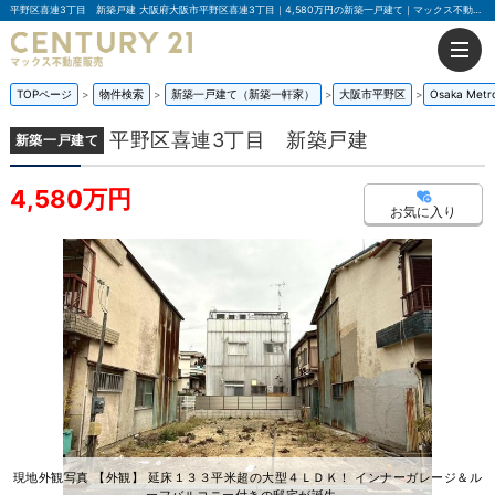
平野区喜連3丁目 新築戸建 大阪府大阪市平野区喜連3丁目｜4,580万円の新築一戸建て｜マックス不動産販売 南巽店
TOPページ
物件検索
新築一戸建て（新築一軒家）
大阪市平野区
Osaka Me
平野区喜連3丁目 新築戸建
新築一戸建て
4,580万円
お気に入り
現地外観写真 【外観】 延床１３３平米超の大型４ＬＤＫ！ インナーガレージ＆ル