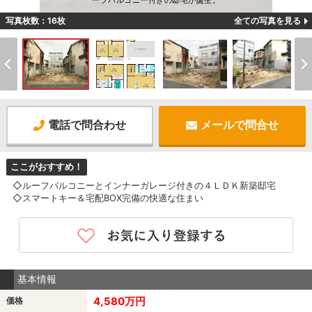
ーフバルコニー付きの邸宅が誕生。
写真枚数：16枚
全ての写真を見る
電話で問合わせ
メールで問合せ
ここがおすすめ！
◇ルーフバルコニーとインナーガレージ付きの４ＬＤＫ新築邸宅
◇スマートキー＆宅配BOX完備の快適な住まい
基本情報
4,580万円
価格