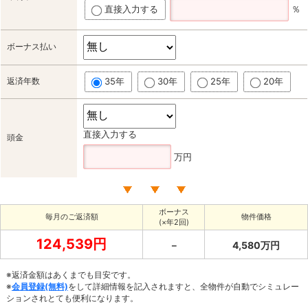
直接入力する
％
ボーナス払い
返済年数
35年
30年
25年
20年
直接入力する
頭金
万円
ボーナス
毎月のご返済額
物件価格
(×年2回)
124,539円
－
4,580万円
※返済金額はあくまでも目安です。
※
会員登録(無料)
をして詳細情報を記入されますと、全物件が自動でシミュレー
ションされとても便利になります。