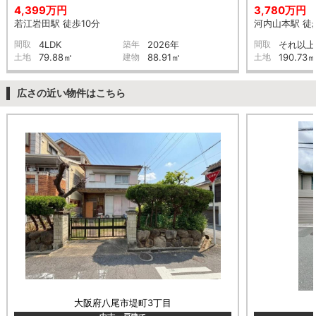
4,399万円
3,780万円
若江岩田駅 徒歩10分
河内山本駅 徒歩
間取
4LDK
築年
2026年
間取
それ以上
土地
79.88㎡
建物
88.91㎡
土地
190.73
広さの近い物件はこちら
大阪府八尾市堤町3丁目