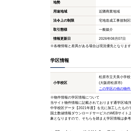
地勢
用途地域
近隣商業地域
法令上の制限
宅地造成工事規制区
取引態様
一般媒介
情報更新日
2026年08月07日
※各種情報と差異がある場合は現況優先となります
学区情報
松原市立天美小学校
小学校区
(大阪府松原市)
この学区の他の物件
※物件情報の学区情報について
当サイト物件情報に記載されております通学区域(学
中学校区データ【2021年度】を元に加工したも
国土数値情報ダウンロードサービスのWEBサイト
象となりますので、そちらを踏まえ学区情報は参考