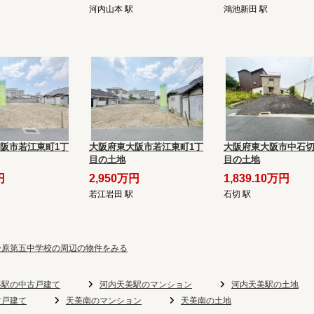
河内山本 駅
鴻池新田 駅
阪市若江東町1丁
大阪府東大阪市若江東町1丁
大阪府東大阪市中石切
目の土地
目の土地
円
2,950万円
1,839.10万円
若江岩田 駅
石切 駅
松原第五中学校の周辺の物件をみる
美駅の中古戸建て
河内天美駅のマンション
河内天美駅の土地
古戸建て
天美南のマンション
天美南の土地