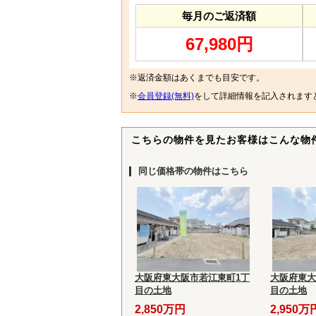
毎月のご返済額
67,980円
※返済金額はあくまでも目安です。
※
会員登録(無料)
をして詳細情報を記入されます
こちらの物件を見たお客様はこんな物
同じ価格帯の物件はこちら
大阪府東大阪市若江東町1丁
大阪府東大
目の土地
目の土地
2,850万円
2,950万