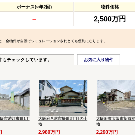
ボーナス(×年2回)
物件価格
－
2,500万円
と、全物件が自動でシミュレーションされとても便利になります。
件もチェックしています。
お気に入り物件
阪市若江東町1丁
大阪府八尾市堤町3丁目の土
大阪府東大阪市新鴻
地
地
円
2,980万円
2,290万円