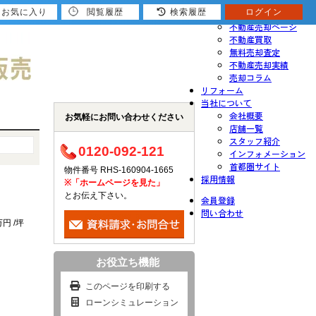
お気に入り
閲覧履歴
検索履歴
ログイン
売りたい
不動産売却ページ
不動産買取
無料売却査定
不動産売却実績
売却コラム
リフォーム
当社について
会社概要
お気軽にお問い合わせください
店舗一覧
スタッフ紹介
0120-092-121
インフォメーション
首都圏サイト
物件番号 RHS-160904-1665
採用情報
※「ホームページを見た」
とお伝え下さい。
会員登録
問い合わせ
万円 /坪
お役立ち機能
このページを印刷する
ローンシミュレーション