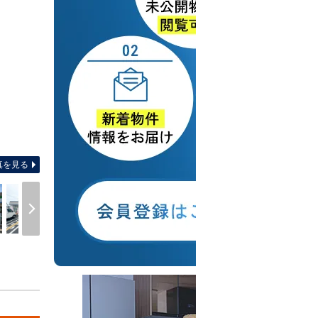
間取り図 【土地図面】有効土地面積
真を見る