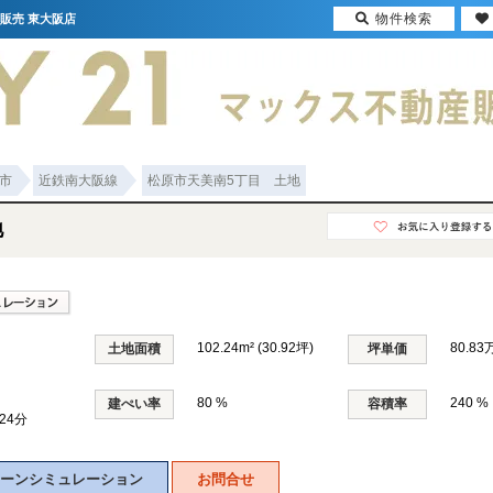
物件検索
販売 東大阪店
市
近鉄南大阪線
松原市天美南5丁目 土地
地
102.24m² (30.92坪)
80.83
土地面積
坪単価
80 %
240 %
建ぺい率
容積率
24分
ーンシミュレーション
お問合せ