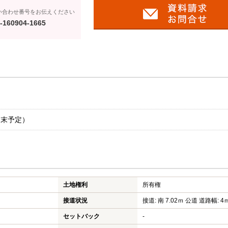
い合わせ番号をお伝えください
-160904-1665
月末予定）
土地権利
所有権
接道状況
接道: 南 7.02ｍ 公道 道路幅: 4
セットバック
-