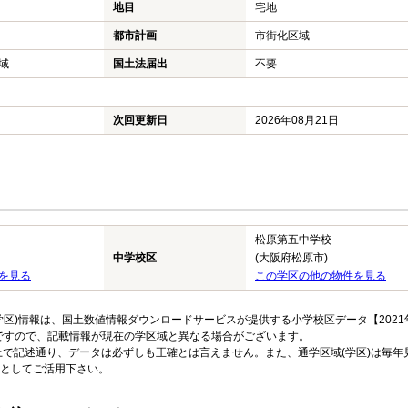
地目
宅地
都市計画
市街化区域
域
国土法届出
不要
次回更新日
2026年08月21日
松原第五中学校
中学校区
(大阪府松原市)
を見る
この学区の他の物件を見る
区)情報は、国土数値情報ダウンロードサービスが提供する小学校区データ【2021
のですので、記載情報が現在の学区域と異なる場合がございます。
上で記述通り、データは必ずしも正確とは言えません。また、通学区域(学区)は毎年
としてご活用下さい。