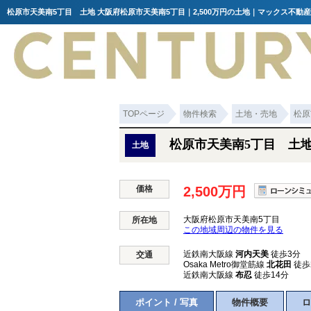
松原市天美南5丁目 土地 大阪府松原市天美南5丁目｜2,500万円の土地｜マックス不動産
TOPページ
物件検索
土地・売地
松原
松原市天美南5丁目 土
土地
価格
2,500万円
大阪府松原市天美南5丁目
所在地
この地域周辺の物件を見る
近鉄南大阪線
河内天美
徒歩3分
交通
Osaka Metro御堂筋線
北花田
徒歩
近鉄南大阪線
布忍
徒歩14分
ポイント / 写真
物件概要
ロ