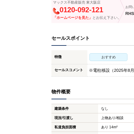
マックス不動産販売 東大阪店
お問
0120-092-121
RHS
「ホームページを見た」
とお伝え下さい。
セールスポイント
特徴
おすすめ
セールスコメント
※電柱移設（2025年8
物件概要
建築条件
なし
現況/引渡し
上物あり/相談
私道負担面積
あり 14m²