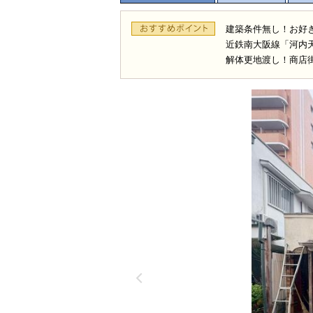
建築条件無し！お好
近鉄南大阪線「河内
解体更地渡し！商店