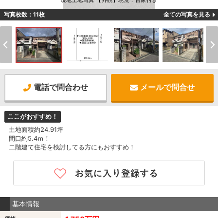
現地土地写真 【外観】現況：古家付き
写真枚数：11枚
全ての写真を見る
電話で問合わせ
メールで問合せ
ここがおすすめ！
土地面積約24.91坪
間口約5.4ｍ！
二階建て住宅を検討してる方にもおすすめ！
基本情報