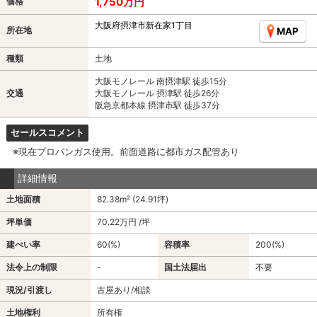
1,750万円
価格
大阪府摂津市新在家1丁目
所在地
MAP
種類
土地
大阪モノレール 南摂津駅 徒歩15分
交通
大阪モノレール 摂津駅 徒歩26分
阪急京都本線 摂津市駅 徒歩37分
セールスコメント
※現在プロパンガス使用。前面道路に都市ガス配管あり
詳細情報
土地面積
82.38m² (24.91坪)
坪単価
70.22万円 /坪
建ぺい率
60(%)
容積率
200(%)
法令上の制限
-
国土法届出
不要
現況/引渡し
古屋あり/相談
土地権利
所有権