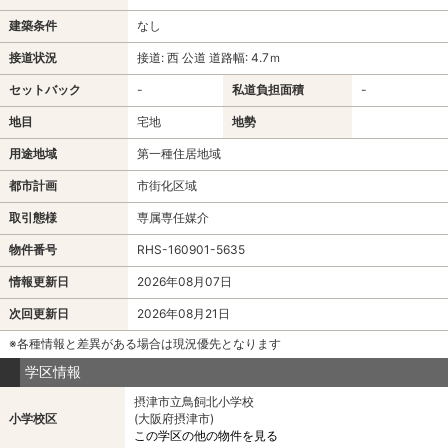
建築条件
なし
接道状況
接道: 西 公道 道路幅: 4.7ｍ
セットバック
-
私道負担面積
-
地目
宅地
地勢
用途地域
第一種住居地域
都市計画
市街化区域
取引態様
専属専任媒介
物件番号
RHS-160901-5635
情報更新日
2026年08月07日
次回更新日
2026年08月21日
※各種情報と差異がある場合は現況優先となります
学区情報
摂津市立鳥飼北小学校
小学校区
(大阪府摂津市)
この学区の他の物件を見る