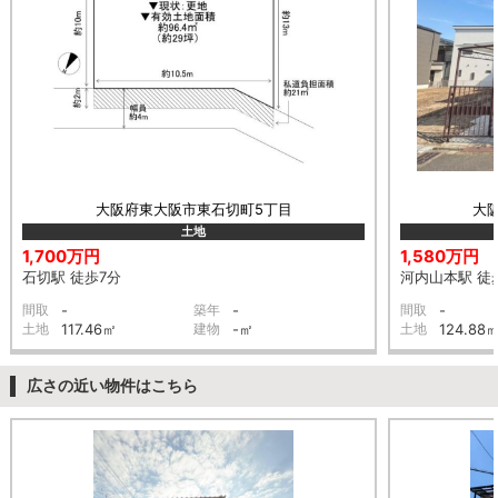
大阪府東大阪市東石切町5丁目
大
土地
1,700万円
1,580万円
石切駅 徒歩7分
河内山本駅 徒
間取
-
築年
-
間取
-
土地
117.46㎡
建物
-㎡
土地
124.88
広さの近い物件はこちら