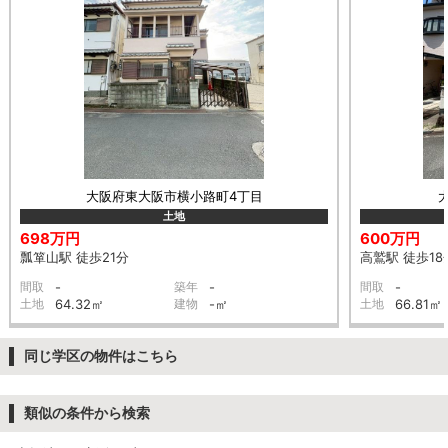
大阪府東大阪市横小路町4丁目
土地
698万円
600万円
瓢箪山駅 徒歩21分
高鷲駅 徒歩18
間取
-
築年
-
間取
-
土地
64.32㎡
建物
-㎡
土地
66.81㎡
同じ学区の物件はこちら
類似の条件から検索