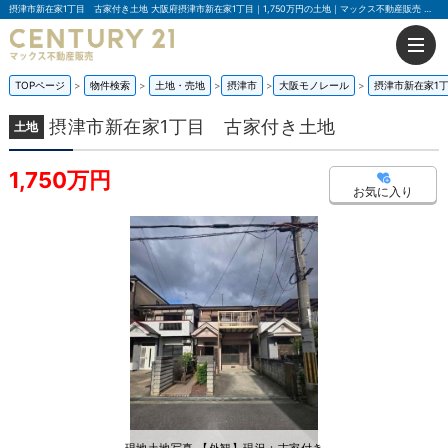
摂津市新在家1丁目 古家付き土地 大阪府摂津市新在家1丁目｜1,750万円の土地｜マックス不動産販売 門真店
TOPページ
物件検索
土地・売地
摂津市
大阪モノレール
摂津市新在家1
摂津市新在家1丁目 古家付き土地
土地
1,750万円
お気に入り