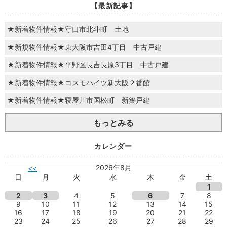
【最新記事】
★新着物件情報★守口市北斗町 土地
★新規物件情報★東大阪市吉田4丁目 中古戸建
★新着物件情報★平野区長吉長原3丁目 中古戸建
★新着物件情報★コスモハイツ新大阪２番館
★新着物件情報★寝屋川市国松町 新築戸建
もっとみる
カレンダー
2026年8月
<<
日
月
火
水
木
金
土
1
2
3
4
5
6
7
8
9
10
11
12
13
14
15
16
17
18
19
20
21
22
23
24
25
26
27
28
29