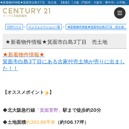
★新着物件情報★箕面市白島3丁目 売土地 【更新】 | 大阪（門真市・大阪市・豊中市）の不動産はセンチュリー21マックス不動産販売
TOPページ
インフォメーション一覧
★新着物件情報★箕面市白島3丁目 売土地
★新着物件情報★箕面市白島3丁目 売土地
★新着物件情報★
箕面市白島3丁目にある古家付売土地が売りに出まし
た！！
【オススメポイント
】
◆北大阪急行線
「箕面萱野」
駅まで徒歩約20分
◆土地面積
約350.99平米
（約106.17坪）