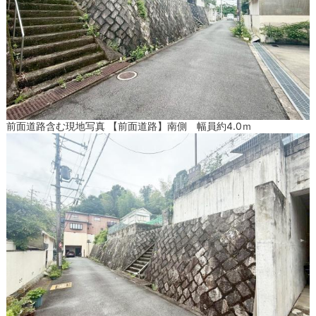
前面道路含む現地写真 【前面道路】南側 幅員約4.0ｍ