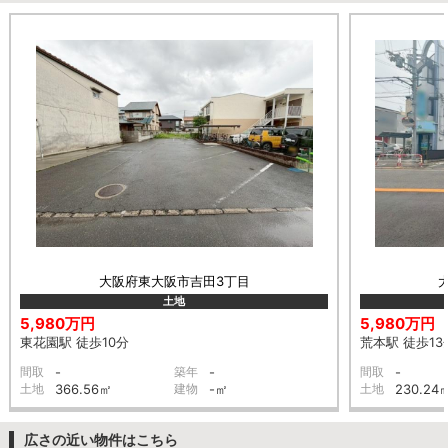
大阪府東大阪市吉田3丁目
土地
5,980万円
5,980万円
東花園駅 徒歩10分
荒本駅 徒歩13
間取
-
築年
-
間取
-
土地
366.56㎡
建物
-㎡
土地
230.24
広さの近い物件はこちら