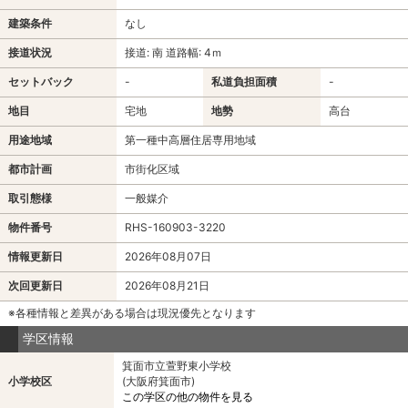
建築条件
なし
接道状況
接道: 南 道路幅: 4ｍ
セットバック
-
私道負担面積
-
地目
宅地
地勢
高台
用途地域
第一種中高層住居専用地域
都市計画
市街化区域
取引態様
一般媒介
物件番号
RHS-160903-3220
情報更新日
2026年08月07日
次回更新日
2026年08月21日
※各種情報と差異がある場合は現況優先となります
学区情報
箕面市立萱野東小学校
小学校区
(大阪府箕面市)
この学区の他の物件を見る