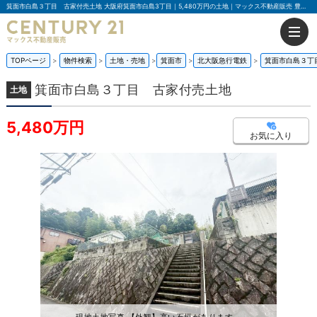
箕面市白島３丁目 古家付売土地 大阪府箕面市白島3丁目｜5,480万円の土地｜マックス不動産販売 豊中店
TOPページ
物件検索
土地・売地
箕面市
北大阪急行電鉄
箕面市白島３丁
箕面市白島３丁目 古家付売土地
土地
5,480万円
お気に入り