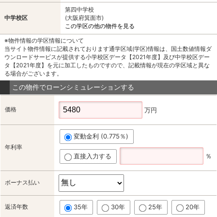
第四中学校
中学校区
(大阪府箕面市)
この学区の他の物件を見る
※物件情報の学区情報について
当サイト物件情報に記載されております通学区域(学区)情報は、国土数値情報ダ
ウンロードサービスが提供する小学校区データ【2021年度】及び中学校区デー
タ【2021年度】を元に加工したものですので、記載情報が現在の学区域と異な
る場合がございます。
この物件でローンシミュレーションする
価格
万円
変動金利 (0.775％)
年利率
直接入力する
％
ボーナス払い
返済年数
35年
30年
25年
20年