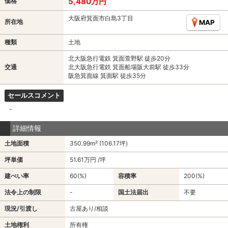
5,480万円
価格
大阪府箕面市白島3丁目
所在地
MAP
種類
土地
北大阪急行電鉄 箕面萱野駅 徒歩20分
交通
北大阪急行電鉄 箕面船場阪大前駅 徒歩33分
阪急箕面線 箕面駅 徒歩35分
セールスコメント
-
詳細情報
土地面積
350.99m² (106.17坪)
坪単価
51.61万円 /坪
建ぺい率
60(%)
容積率
200(%)
法令上の制限
-
国土法届出
不要
現況/引渡し
古屋あり/相談
土地権利
所有権