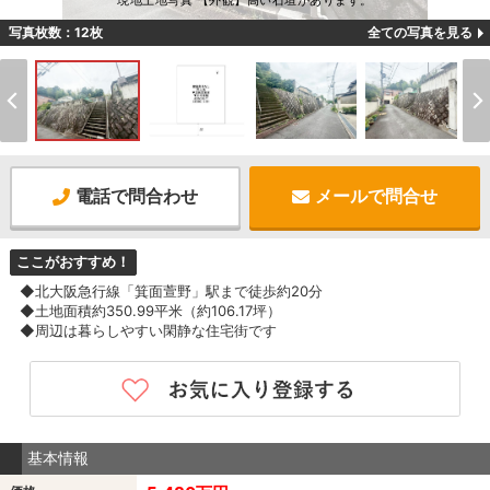
現地土地写真 【外観】高い石垣があります。
写真枚数：12枚
全ての写真を見る
電話で問合わせ
メールで問合せ
ここがおすすめ！
◆北大阪急行線「箕面萱野」駅まで徒歩約20分
◆土地面積約350.99平米（約106.17坪）
◆周辺は暮らしやすい閑静な住宅街です
基本情報