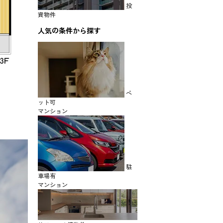
投
資物件
人気の条件から探す
ペ
ット可
マンション
駐
車場有
マンション