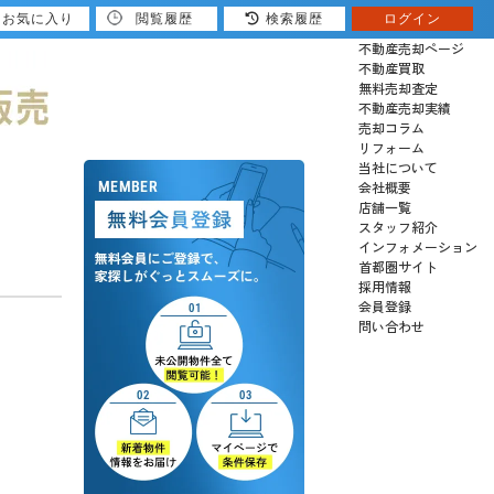
お気に入り
閲覧履歴
検索履歴
ログイン
売りたい
不動産売却ページ
不動産買取
無料売却査定
不動産売却実績
売却コラム
リフォーム
当社について
会社概要
店舗一覧
スタッフ紹介
インフォメーション
首都圏サイト
採用情報
会員登録
問い合わせ