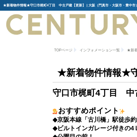
TOPページ
インフォメーション一覧
★新
★新着物件情報★
守口市梶町4丁目 中
おすすめポイント
◆京阪本線「古川橋」駅徒歩約
◆ビルトインガレージ付きの4
◆公園目の前！