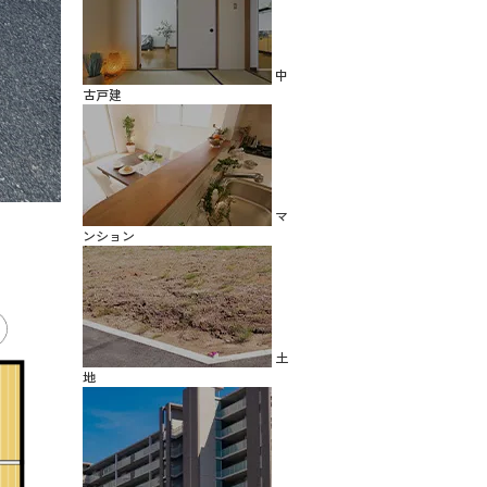
中
古戸建
マ
ンション
土
地