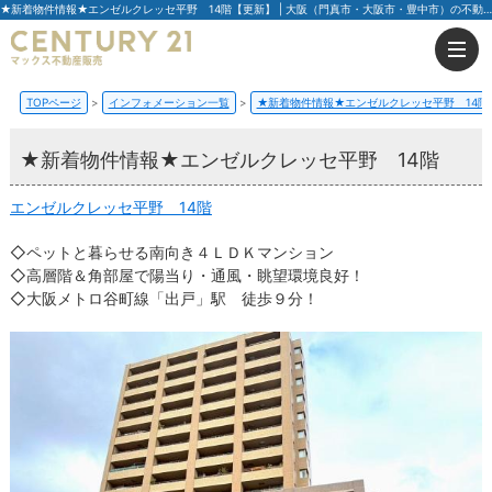
★新着物件情報★エンゼルクレッセ平野 14階【更新】 | 大阪（門真市・大阪市・豊中市）の不動産はセンチュリー21マックス不動産販売
TOPページ
インフォメーション一覧
★新着物件情報★エンゼルクレッセ平野 14階
★新着物件情報★エンゼルクレッセ平野 14階
エンゼルクレッセ平野 14階
◇ペットと暮らせる南向き４ＬＤＫマンション
◇高層階＆角部屋で陽当り・通風・眺望環境良好！
◇大阪メトロ谷町線「出戸」駅 徒歩９分！