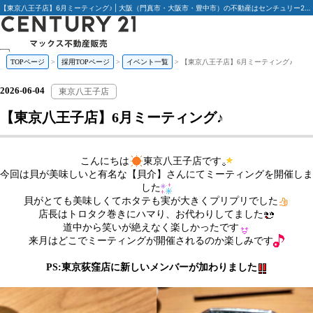
【東京八王子店】6月ミーティング♪ | 大阪（門真市・大阪市・豊中市）の不動産はセンチュリー21マックス不動産販売
TOPページ
採用TOPページ
イベント一覧
【東京八王子店】6月ミーティング♪
私たちについて
仕事を知る
2026-06-04
人を知る
東京八王子店
教育制度
【東京八王子店】6月ミーティング♪
社内活動
キャリアパス
募集要項
イベントブログ
こんにちは
東京八王子店です
ENTRY
今回は貝が美味しいと有名な【貝介】さんにてミーティングを開催しま
した
貝がとても美味しくてホタテも実が大きくプリプリでした
店長はトロタク巻きにハマり、お代わりしてました
道中から笑いが絶えなく楽しかったです
来月はどこでミーティングが開催されるのか楽しみです
PS:東京荻窪店に新しいメンバーが加わりました