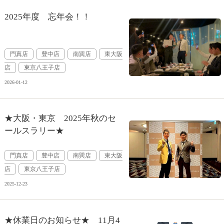
2025年度 忘年会！！
門真店
豊中店
南巽店
東大阪
店
東京八王子店
2026-01-12
★大阪・東京 2025年秋のセ
ールスラリー★
門真店
豊中店
南巽店
東大阪
店
東京八王子店
2025-12-23
★休業日のお知らせ★ 11月4