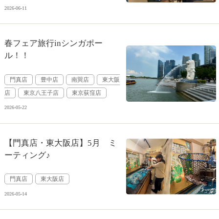
2026-06-11
春フェア旅行inシンガポー
ル！！
門真店
豊中店
南巽店
東大阪
店
東京八王子店
東京荻窪店
2026-05-22
【門真店・東大阪店】5月 ミ
ーティング♪
門真店
東大阪店
2026-05-14