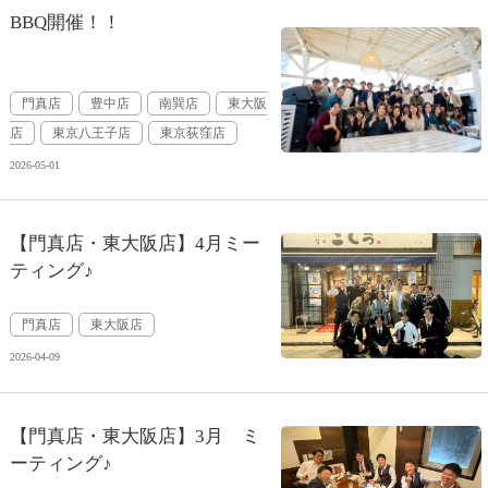
BBQ開催！！
門真店
豊中店
南巽店
東大阪
店
東京八王子店
東京荻窪店
2026-05-01
【門真店・東大阪店】4月ミー
ティング♪
門真店
東大阪店
2026-04-09
【門真店・東大阪店】3月 ミ
ーティング♪