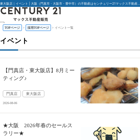
東大阪店｜イベント | 大阪（門真市・大阪市・豊中市）の不動産はセンチュリー21マックス不動産販売
TOPページ
採用TOPページ
イベント一覧
私たちについて
仕事を知る
イベント
人を知る
教育制度
社内活動
キャリアパス
募集要項
イベントブログ
【門真店・東大阪店】8月ミー
ENTRY
ティング♪
門真店
東大阪店
2026-08-06
★大阪 2026年春のセールス
ラリー★