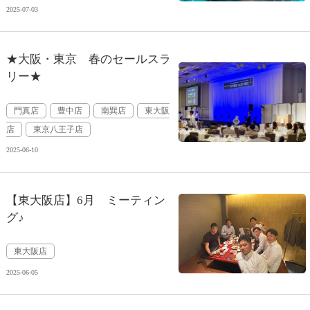
2025-07-03
★大阪・東京 春のセールスラ
リー★
門真店
豊中店
南巽店
東大阪
店
東京八王子店
2025-06-10
【東大阪店】6月 ミーティン
グ♪
東大阪店
2025-06-05