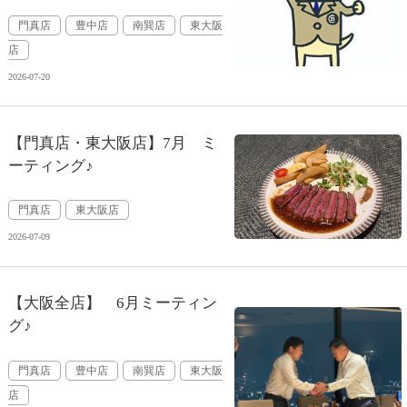
門真店
豊中店
南巽店
東大阪
店
2026-07-20
【門真店・東大阪店】7月 ミ
ーティング♪
門真店
東大阪店
2026-07-09
【大阪全店】 6月ミーティン
グ♪
門真店
豊中店
南巽店
東大阪
店