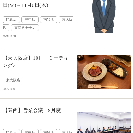
日(火)～11月6日(木)
門真店
豊中店
南巽店
東大阪
店
東京八王子店
2025-10-31
【東大阪店】10月 ミーティ
ング♪
東大阪店
2025-10-09
【関西】営業会議 9月度
門真店
豊中店
南巽店
東大阪