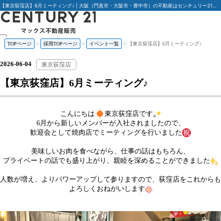
【東京荻窪店】6月ミーティング♪ | 大阪（門真市・大阪市・豊中市）の不動産はセンチュリー21マックス不動産販売
TOPページ
採用TOPページ
イベント一覧
【東京荻窪店】6月ミーティング♪
私たちについて
仕事を知る
2026-06-04
人を知る
東京荻窪店
教育制度
【東京荻窪店】6月ミーティング♪
社内活動
キャリアパス
募集要項
イベントブログ
こんにちは
東京荻窪店です
ENTRY
6月から新しいメンバーが入社されましたので、
歓迎会として焼肉店でミーティングを行いました
美味しいお肉を食べながら、仕事の話はもちろん、
プライベートの話でも盛り上がり、親睦を深めることができました
人数が増え、よりパワーアップして参りますので、荻窪店をこれからも
よろしくおねがいします