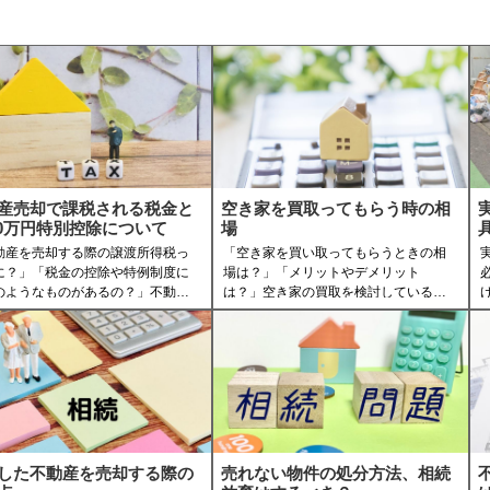
産売却で課税される税金と
空き家を買取ってもらう時の相
000万円特別控除について
場
動産を売却する際の譲渡所得税っ
「空き家を買い取ってもらうときの相
に？」「税金の控除や特例制度に
場は？」「メリットやデメリット
のようなものがあるの？」不動産
は？」空き家の買取を検討している人
却を検討している人の中で、この
の中には、このように考えている人も
に考えている人もいるのではない
いるのではないでしょうか。
ょうか。
そこで、今回の記事では空き家を買い
取ってもらう時の相場やメリット、デ
で、今回の記事では不動産を売却
メリットについて紹介しています。
際に課税される譲渡所得税と、税
この記事を読めば、空き家の買取につ
控除などについて紹介していま
いて網羅できますので、是非ご一読く
ださい。
記事を読めば、不動産を売却する
した不動産を売却する際の
売れない物件の処分方法、相続
譲渡所得税について網羅できます