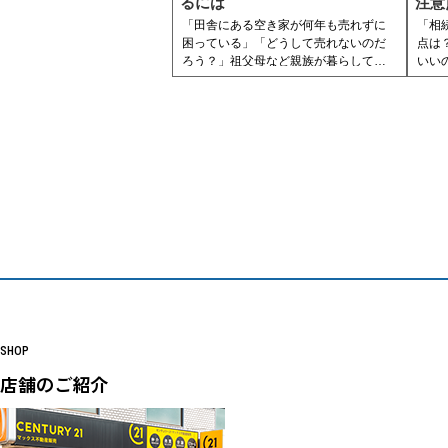
るには
注意
ので
「田舎にある空き家が何年も売れずに
「相
困っている」「どうして売れないのだ
点は
ろう？」祖父母など親族が暮らしてい
いい
た家が、そのまま空き家として残って
で、
いる人もいるでしょう。
では
「田舎の家は売れない」とよく言われ
ますが、なぜ田舎の空き家は売れない
そこ
のでしょうか？ここでは、田舎の空き
産を
家が売れない理由について解説しま
不動
す。
介し
この
売却
ます
SHOP
店舗のご紹介