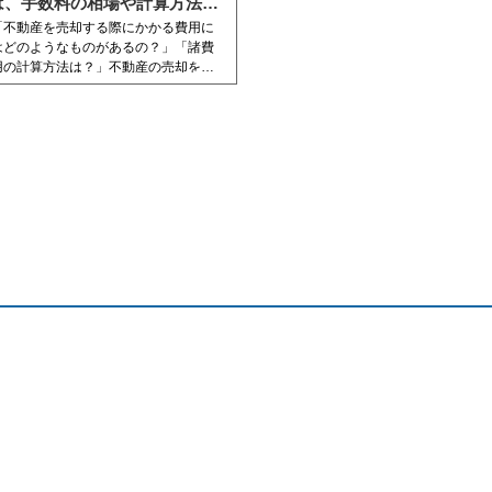
は、手数料の相場や計算方法、
税金の控除を解説
「不動産を売却する際にかかる費用に
はどのようなものがあるの？」「諸費
用の計算方法は？」不動産の売却を検
討している人の中で、このように考え
ている人もいるのではないでしょう
か。
そこで、今回の記事では不動産を売却
する際に必要な諸費用や相場、計算方
法について紹介しています。
この記事を読めば、不動産を売却する
際の諸費用について網羅できますの
で、是非ご一読ください。