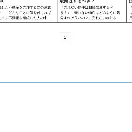
点
放棄はするべき？
、是非ご一読ください。
続した不動産を売却する際の注意
「売れない物件は相続放棄するべ
？」「どんなことに気を付ければ
き？」「売れない物件はどのように処
の？」不動産を相続した人の中
分すれば良いの？」売れない物件を相
このように考えている人もいるの
続した人の中には、このように考えて
ないでしょうか。
いる人もいるのではないでしょうか。
そこで、今回の記事では売れない物件
1
で、今回の記事では相続した不動
を相続するリスクや、処分の方法につ
売却する際の注意点や、相続した
いて紹介しています。この記事を読め
産を売却するメリットについて紹
ば、売れない物件を相続するリスクや
ています。
処分方法について網羅できますので、
記事を読めば、相続した不動産を
是非ご一読ください。
する際の注意点について網羅でき
ので、是非ご一読ください。