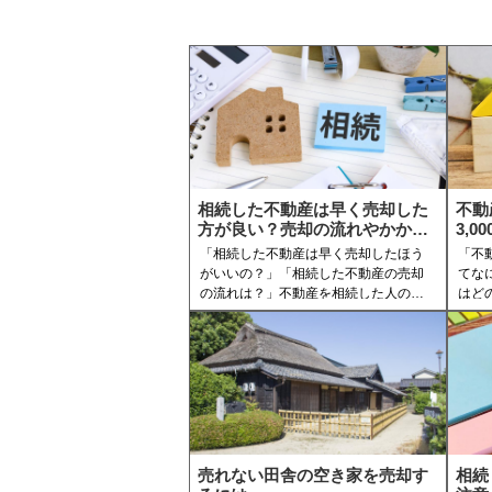
相続した不動産は早く売却した
不動
方が良い？売却の流れやかかる
3,
税金について
「相続した不動産は早く売却したほう
「不
がいいの？」「相続した不動産の売却
てな
の流れは？」不動産を相続した人の中
はど
で、このように考えている人もいるの
の売
ではないでしょうか。
よう
でし
そこで、今回の記事では相続した不動
産を早く売却するメリットや、具体的
そこ
な売却の流れについて紹介していま
する
す。
金の
この記事を読めば、相続した不動産の
す。
売却についての情報を網羅できますの
この
売れない田舎の空き家を売却す
相続
で、是非ご一読ください。
際の