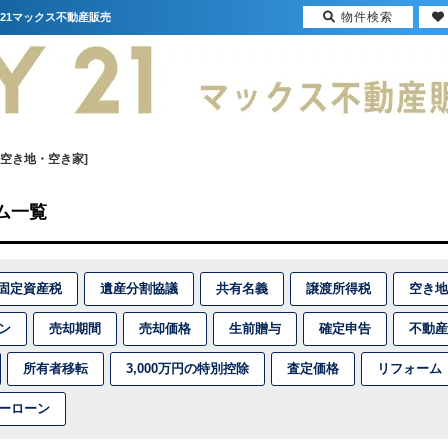
物件検索
21マックス不動産販売
[空き地・空き家]
ム一覧
固定資産税
遺産分割協議
共有名義
譲渡所得税
空き地
ン
売却期間
売却価格
生前贈与
確定申告
不動産
所有者移転
3,000万円の特別控除
査定価格
リフォーム
ーローン