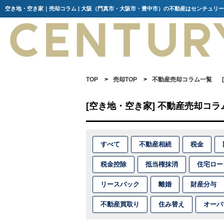
空き地・空き家｜売却コラム | 大阪（門真市・大阪市・豊中市）の不動産はセンチュリー
TOP
>
売却TOP
>
不動産売却コラム一覧
[空き地・空き家] 不動産売却コラ
すべて
不動産相続
税金
税金控除
抵当権抹消
住宅ロー
リースバック
離婚
財産分与
不動産買取り
住み替え
オーバ