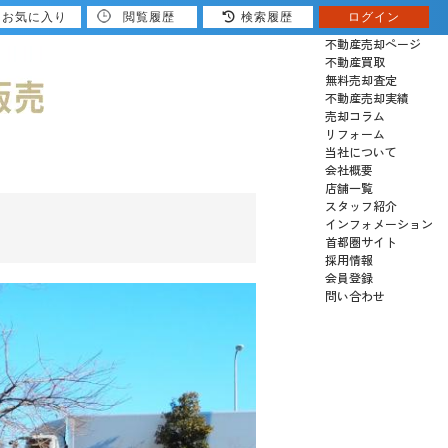
お気に入り
閲覧履歴
検索履歴
ログイン
売りたい
不動産売却ページ
不動産買取
無料売却査定
不動産売却実績
売却コラム
リフォーム
当社について
会社概要
店舗一覧
スタッフ紹介
インフォメーション
首都圏サイト
採用情報
会員登録
問い合わせ