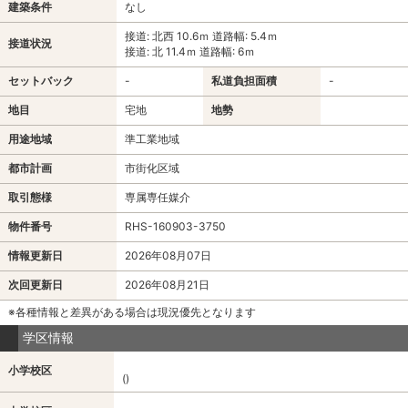
建築条件
なし
接道: 北西 10.6ｍ 道路幅: 5.4ｍ
接道状況
接道: 北 11.4ｍ 道路幅: 6ｍ
セットバック
-
私道負担面積
-
地目
宅地
地勢
用途地域
準工業地域
都市計画
市街化区域
取引態様
専属専任媒介
物件番号
RHS-160903-3750
情報更新日
2026年08月07日
次回更新日
2026年08月21日
※各種情報と差異がある場合は現況優先となります
学区情報
小学校区
()