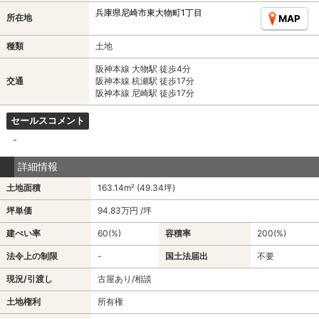
兵庫県尼崎市東大物町1丁目
所在地
MAP
種類
土地
阪神本線 大物駅 徒歩4分
交通
阪神本線 杭瀬駅 徒歩17分
阪神本線 尼崎駅 徒歩17分
セールスコメント
-
詳細情報
土地面積
163.14m² (49.34坪)
坪単価
94.83万円 /坪
建ぺい率
60(%)
容積率
200(%)
法令上の制限
-
国土法届出
不要
現況/引渡し
古屋あり/相談
土地権利
所有権