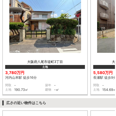
大阪府八尾市堤町3丁目
大
土地
3,780万円
5,580万円
河内山本駅 徒歩16分
長瀬駅 徒歩9
間取
-
築年
-
間取
-
土地
190.73㎡
建物
-㎡
土地
154.69
広さの近い物件はこちら