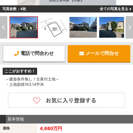
現地土地写真 【外観】
写真枚数：4枚
全ての写真を見る
電話で問合わせ
メールで問合せ
ここがおすすめ！
～建築条件無し！古家付土地～
・土地面積163.14平米
基本情報
4,680万円
価格