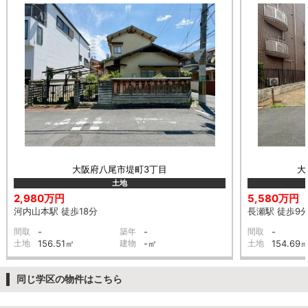
大阪府八尾市堤町3丁目
大
土地
2,980万円
5,580万円
河内山本駅 徒歩18分
長瀬駅 徒歩9
間取
-
築年
-
間取
-
土地
156.51㎡
建物
-㎡
土地
154.69
同じ学区の物件はこちら