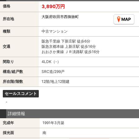
3,890万円
価格
大阪府吹田市西御旅町
所在地
MAP
種類
中古マンション
阪急千里線 下新庄駅 徒歩6分
交通
阪急京都本線 上新庄駅 徒歩16分
おおさか東線 ＪＲ淡路駅 徒歩16分
間取り
4LDK（-）
構造/総戸数
SRC造/299戸
所在階/階数
12階/地上12階建
セールスコメント
-
詳細情報
完成年
1991年3月築
採光面
南