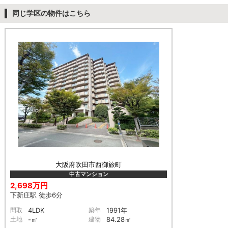
同じ学区の物件はこちら
大阪府吹田市西御旅町
中古マンション
2,698万円
下新庄駅 徒歩6分
間取
4LDK
築年
1991年
土地
-㎡
建物
84.28㎡