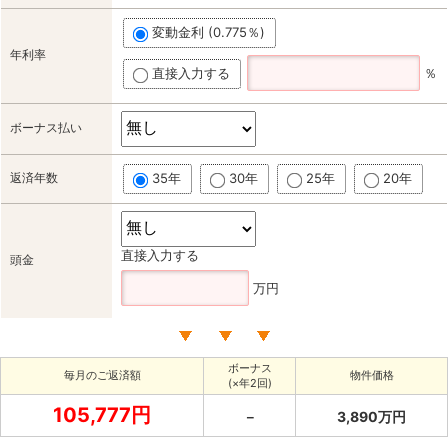
変動金利 (0.775％)
年利率
直接入力する
％
ボーナス払い
返済年数
35年
30年
25年
20年
直接入力する
頭金
万円
ボーナス
毎月のご返済額
物件価格
(×年2回)
105,777円
－
3,890万円