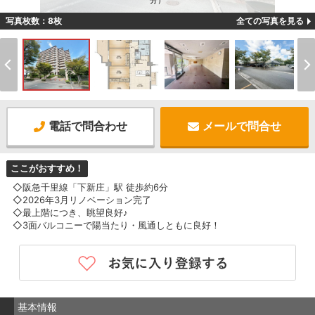
分）
写真枚数：8枚
全ての写真を見る
電話で問合わせ
メールで問合せ
ここがおすすめ！
◇阪急千里線「下新庄」駅 徒歩約6分
◇2026年3月リノベーション完了
◇最上階につき、眺望良好♪
◇3面バルコニーで陽当たり・風通しともに良好！
基本情報