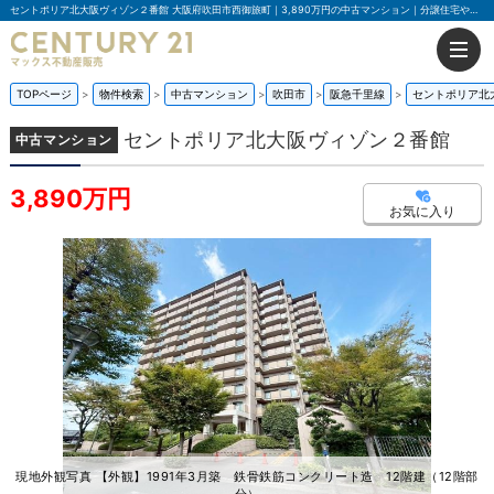
セントポリア北大阪ヴィゾン２番館 大阪府吹田市西御旅町｜3,890万円の中古マンション｜分譲住宅や新築物件｜マックス不動産販売 豊中店
TOPページ
物件検索
中古マンション
吹田市
阪急千里線
セントポリア北
セントポリア北大阪ヴィゾン２番館
中古マンション
3,890万円
お気に入り
現地外観写真 【外観】1991年3月築 鉄骨鉄筋コンクリート造 12階建（12階部