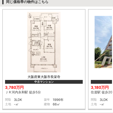
同じ価格帯の物件はこちら
大阪府東大阪市長栄寺
中古マンション
3,780万円
3,180万円
ＪＲ河内永和駅 徒歩5分
住道駅 徒歩20
間取
3LDK
築年
1996年
間取
3LDK
土地
-㎡
建物
66㎡
土地
-㎡