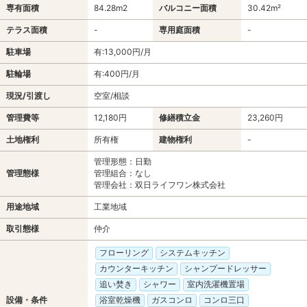
専有面積
84.28m
2
バルコニー面積
30.42m²
テラス面積
-
専用庭面積
-
駐車場
有:13,000円/月
駐輪場
有:400円/月
現況/引渡し
空室/相談
管理費等
12,180円
修繕積立金
23,260円
土地権利
所有権
建物権利
-
管理形態：日勤
管理態様
管理組合：なし
管理会社：双日ライフワン株式会社
用途地域
工業地域
取引態様
仲介
フローリング
システムキッチン
カウンターキッチン
シャンプードレッサー
追い焚き
シャワー
室内洗濯機置場
設備・条件
浴室乾燥機
ガスコンロ
コンロ三口