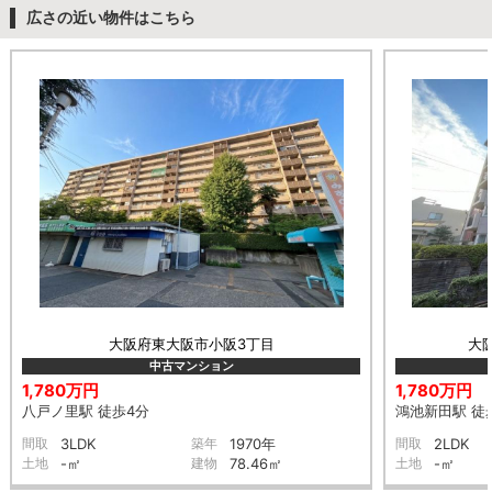
広さの近い物件はこちら
大阪府東大阪市小阪3丁目
大
中古マンション
1,780万円
1,780万円
八戸ノ里駅 徒歩4分
鴻池新田駅 徒
間取
3LDK
築年
1970年
間取
2LDK
土地
-㎡
建物
78.46㎡
土地
-㎡