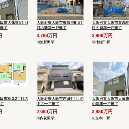
阪市大蓮東5丁目
大阪府東大阪市東鴻池町5丁
大阪府東大阪市東鴻池
建て
目の新築一戸建て
目の新築一戸建て
円
3,798万円
3,998万円
鴻池新田 駅
鴻池新田 駅
阪市稲葉2丁目の
大阪府東大阪市吉田4丁目の
大阪府東大阪市大蓮東
て
中古一戸建て
の新築一戸建て
円
2,680万円
3,980万円
河内花園 駅
久宝寺口 駅