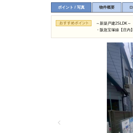
ポイント / 写真
物件概要
ロ
～新築戸建2SLDK～
・阪急宝塚線【庄内