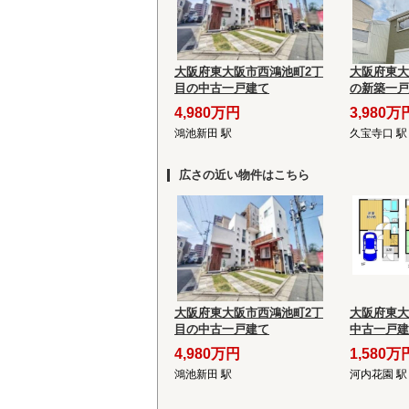
大阪府東大阪市西鴻池町2丁
大阪府東大
目の中古一戸建て
の新築一戸
4,980万円
3,980万
鴻池新田 駅
久宝寺口 駅
広さの近い物件はこちら
大阪府東大阪市西鴻池町2丁
大阪府東大
目の中古一戸建て
中古一戸建
4,980万円
1,580万
鴻池新田 駅
河内花園 駅