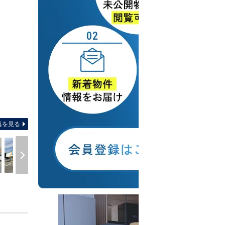
間取り図 【間取り】
真を見る