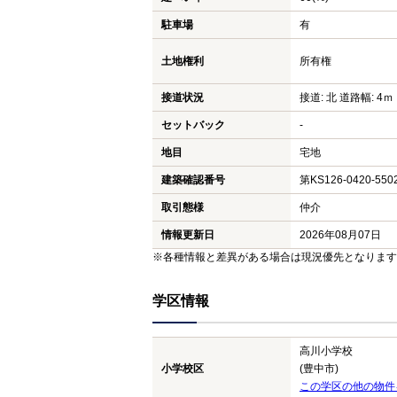
駐車場
有
土地権利
所有権
接道状況
接道: 北 道路幅: 4ｍ
セットバック
-
地目
宅地
建築確認番号
第KS126-0420-550
取引態様
仲介
情報更新日
2026年08月07日
※各種情報と差異がある場合は現況優先となります
学区情報
高川小学校
小学校区
(豊中市)
この学区の他の物件