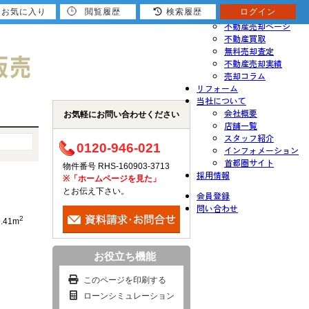
お気に入り
閲覧履歴
検索履歴
ログイン
売りたい
不動産売却ページ
不動産買取
無料売却査定
不動産売却実績
売却コラム
リフォーム
当社について
会社概要
お気軽にお問い合わせください
店舗一覧
スタッフ紹介
0120-946-021
インフォメーション
首都圏サイト
物件番号 RHS-160903-3713
採用情報
※「ホームページを見た」
とお伝え下さい。
会員登録
問い合わせ
2
9.41m
お役立ち機能
このページを印刷する
ローンシミュレーション