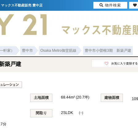
物件検索
て｜マックス不動産販売 豊中店
一軒家）
豊中市
Osaka Metro御堂筋線
豊中市小曽根3期 新築戸建
新築戸建
68.44m² (20.7坪)
土地面積
建物面積
10
2SLDK （-）
間取り
7分