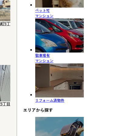
ペット可
マンション
町5丁
駐車場有
マンション
リフォーム済物件
5丁目
エリアから探す