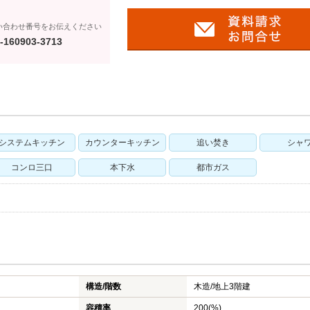
い合わせ番号をお伝えください
-160903-3713
システムキッチン
カウンターキッチン
追い焚き
シャ
コンロ三口
本下水
都市ガス
構造/階数
木造/
地上3階建
容積率
200(%)