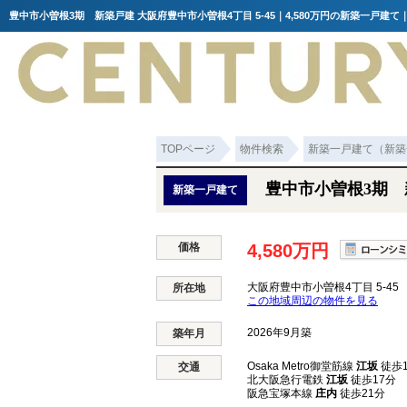
豊中市小曽根3期 新築戸建 大阪府豊中市小曽根4丁目 5-45｜4,580万円の新築一戸建
TOPページ
物件検索
新築一戸建て（新築
豊中市小曽根3期 
新築一戸建て
価格
4,580万円
大阪府豊中市小曽根4丁目 5-45
所在地
この地域周辺の物件を見る
2026年9月築
築年月
Osaka Metro御堂筋線
江坂
徒歩1
交通
北大阪急行電鉄
江坂
徒歩17分
阪急宝塚本線
庄内
徒歩21分