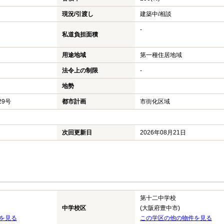
現況/引渡し
建築中/相談
-
私道負担面積
用途地域
第一種住居地域
法令上の制限
-
地勢
29号
都市計画
市街化区域
次回更新日
2026年08月21日
第十二中学校
中学校区
(大阪府豊中市)
を見る
この学区の他の物件を見る