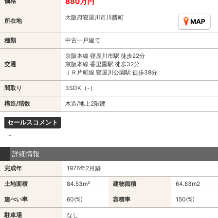
880万円
価格
大阪府寝屋川市川勝町
所在地
MAP
種類
中古一戸建て
京阪本線 寝屋川市駅 徒歩22分
交通
京阪本線 香里園駅 徒歩32分
ＪＲ片町線 寝屋川公園駅 徒歩38分
間取り
3SDK（-）
構造/階数
木造/地上2階建
セールスコメント
-
詳細情報
完成年
1976年2月築
土地面積
84.53m²
建物面積
64.83m
2
建ぺい率
60(%)
容積率
150(%)
駐車場
なし