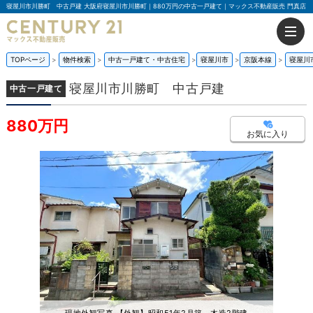
寝屋川市川勝町 中古戸建 大阪府寝屋川市川勝町｜880万円の中古一戸建て｜マックス不動産販売 門真店
TOPページ
物件検索
中古一戸建て・中古住宅
寝屋川市
京阪本線
寝屋川
寝屋川市川勝町 中古戸建
中古一戸建て
880万円
お気に入り