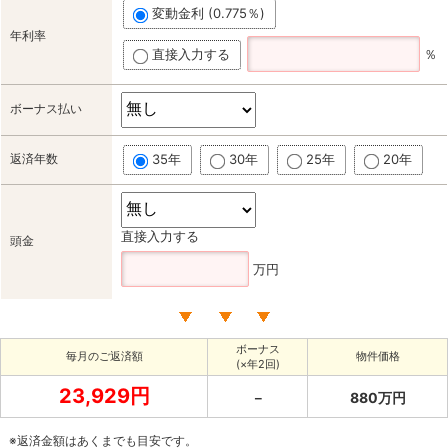
変動金利 (0.775％)
年利率
直接入力する
％
ボーナス払い
返済年数
35年
30年
25年
20年
直接入力する
頭金
万円
ボーナス
毎月のご返済額
物件価格
(×年2回)
23,929円
－
880万円
※返済金額はあくまでも目安です。