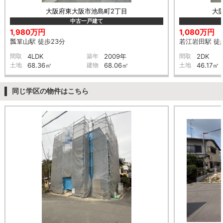
大阪府東大阪市池島町2丁目
大
中古一戸建て
1,980万円
1,080万円
瓢箪山駅 徒歩23分
若江岩田駅 徒
間取
4LDK
築年
2009年
間取
2DK
土地
68.36㎡
建物
68.06㎡
土地
46.17㎡
同じ学区の物件はこちら