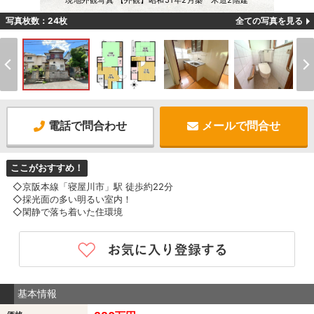
現地外観写真 【外観】昭和51年2月築 木造2階建
写真枚数：24枚
全ての写真を見る
電話で問合わせ
メールで問合せ
ここがおすすめ！
◇京阪本線「寝屋川市」駅 徒歩約22分
◇採光面の多い明るい室内！
◇閑静で落ち着いた住環境
基本情報