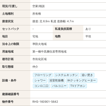
現況/引渡し
空家/相談
土地権利
所有権
接道状況
接道: 北 6.9ｍ 私道 道路幅: 4.7ｍ
セットバック
-
私道負担面積
あり
地目
宅地
地勢
平坦
法令上の制限
準防火地域
用途地域
第一種中高層住居専用地域
都市計画
市街化区域
取引態様
仲介
フローリング
システムキッチン
追い焚き
設備・条件
シャワー
浴室乾燥機
IHクッキングヒーター
コンロ二口
バルコニー
TVドアホン
建築確認番号
物件番号
RHS-160901-5642