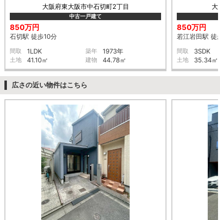
大阪府東大阪市中石切町2丁目
大
中古一戸建て
850万円
850万円
石切駅 徒歩10分
若江岩田駅 徒
間取
1LDK
築年
1973年
間取
3SDK
土地
41.10㎡
建物
44.78㎡
土地
35.34㎡
広さの近い物件はこちら