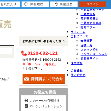
お気に入り
閲覧履歴
検索履歴
ログイン
売りたい
不動産売却ページ
不動産買取
無料売却査定
不動産売却実績
売却コラム
リフォーム
当社について
会社概要
お気軽にお問い合わせください
店舗一覧
スタッフ紹介
0120-092-121
インフォメーション
首都圏サイト
物件番号 RHS-160904-2152
採用情報
※「ホームページを見た」
とお伝え下さい。
会員登録
問い合わせ
2
7.74m
お役立ち機能
このページを印刷する
ローンシミュレーション