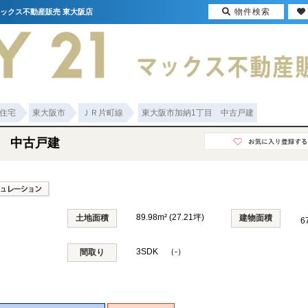
物件検索
マックス不動産販売 東大阪店
住宅
東大阪市
ＪＲ片町線
東大阪市加納1丁目 中古戸建
目 中古戸建
89.98m² (27.21坪)
土地面積
建物面積
6
3SDK （-）
間取り