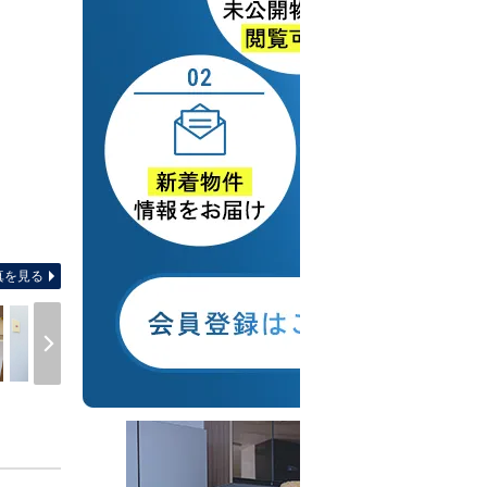
間取り図 【間取り】3SD
真を見る