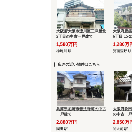
大阪府大阪市淀川区三津屋北
大阪府豊能
2丁目の中古一戸建て
6丁目 15
1,580万円
1,280万
神崎川 駅
箕面萱野 駅
広さの近い物件はこちら
兵庫県尼崎市善法寺町の中古
大阪府吹田
一戸建て
の中古一戸
2,880万円
2,850万
園田 駅
関大前 駅