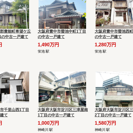
郡豊能町希望ケ丘
大阪府豊中市螢池中町1丁目
大阪府豊中市螢池西町
-21の中古一戸建て
の中古一戸建て
の中古一戸建て
円
1,490万円
1,280万円
蛍池 駅
蛍池 駅
市千里山西1丁目
大阪府大阪市淀川区三津屋南
大阪府大阪市淀川区
建て
1丁目の中古一戸建て
2丁目の中古一戸建て
円
1,000万円
1,580万円
神崎川 駅
神崎川 駅