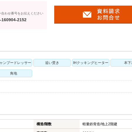
い合わせ番号をお伝えください
-160904-2152
ャンプードレッサー
追い焚き
IHクッキングヒーター
本下
角地
構造/階数
軽量鉄骨造/
地上2階建