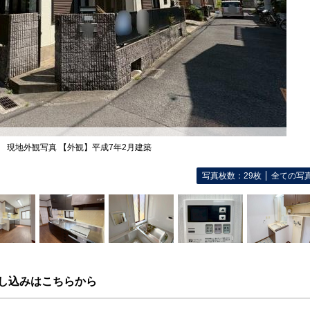
現地外観写真 【外観】平成7年2月建築
写真枚数：29枚
全ての写
し込みはこちらから