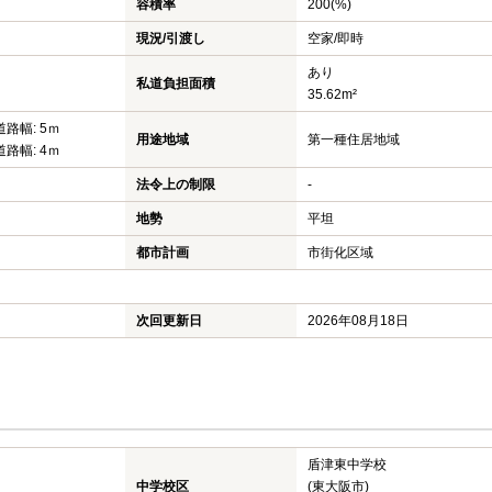
容積率
200(%)
現況/引渡し
空家/即時
あり
私道負担面積
35.62m²
道路幅: 5ｍ
用途地域
第一種住居地域
道路幅: 4ｍ
法令上の制限
-
地勢
平坦
都市計画
市街化区域
次回更新日
2026年08月18日
盾津東中学校
中学校区
(東大阪市)