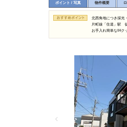
ポイント / 写真
物件概要
ロ
北西角地につき採光
片町線「住道」駅 徒
お手入れ簡単なIHク