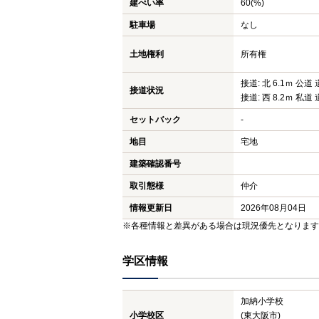
建ぺい率
60(%)
駐車場
なし
土地権利
所有権
接道: 北 6.1ｍ 公道 
接道状況
接道: 西 8.2ｍ 私道 
セットバック
-
地目
宅地
建築確認番号
取引態様
仲介
情報更新日
2026年08月04日
※各種情報と差異がある場合は現況優先となります
学区情報
加納小学校
小学校区
(東大阪市)