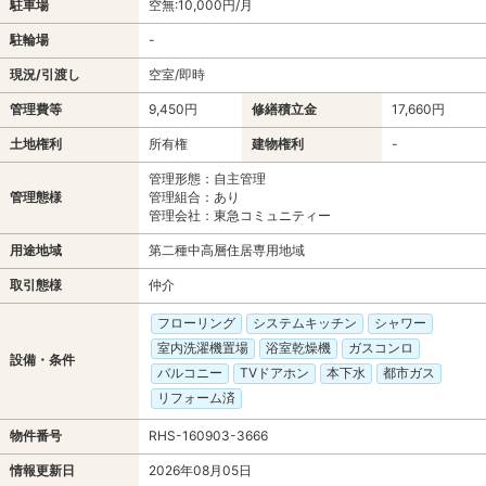
駐車場
空無:10,000円/月
駐輪場
-
現況/引渡し
空室/即時
管理費等
9,450円
修繕積立金
17,660円
土地権利
所有権
建物権利
-
管理形態：自主管理
管理態様
管理組合：あり
管理会社：東急コミュニティー
用途地域
第二種中高層住居専用地域
取引態様
仲介
フローリング
システムキッチン
シャワー
室内洗濯機置場
浴室乾燥機
ガスコンロ
設備・条件
バルコニー
TVドアホン
本下水
都市ガス
リフォーム済
物件番号
RHS-160903-3666
情報更新日
2026年08月05日