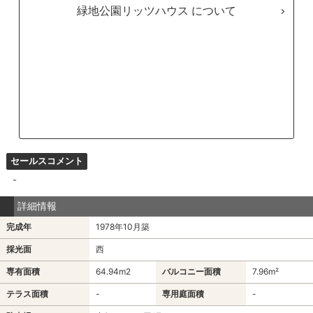
緑地公園リッツハウス
セールスコメント
-
詳細情報
完成年
1978年10月築
採光面
西
専有面積
64.94m
2
バルコニー面積
7.96m²
テラス面積
-
専用庭面積
-