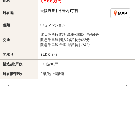
1,588万円
価格
大阪府豊中市寺内1丁目
所在地
MAP
種類
中古マンション
北大阪急行電鉄 緑地公園駅 徒歩4分
交通
阪急千里線 関大前駅 徒歩22分
阪急千里線 千里山駅 徒歩24分
間取り
3LDK（-）
構造/総戸数
RC造/18戸
所在階/階数
3階/地上6階建