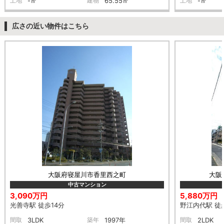
土地
-㎡
建物
65.55㎡
土地
-㎡
広さの近い物件はこちら
大阪府寝屋川市香里西之町
大阪
中古マンション
3,090万円
5,880万円
光善寺駅 徒歩14分
野江内代駅 徒
間取
3LDK
築年
1997年
間取
2LDK