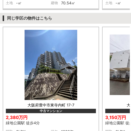
土地
-㎡
建物
70.54㎡
土地
-㎡
同じ学区の物件はこちら
大阪府豊中市東寺内町 17-7
大
中古マンション
2,380万円
3,150万円
緑地公園駅 徒歩4分
緑地公園駅 徒