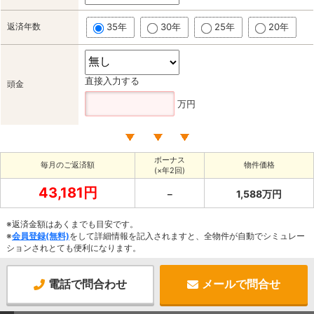
返済年数
35年
30年
25年
20年
直接入力する
頭金
万円
ボーナス
毎月のご返済額
物件価格
(×年2回)
43,181円
－
1,588万円
※返済金額はあくまでも目安です。
※
会員登録(無料)
をして詳細情報を記入されますと、全物件が自動でシミュレー
ションされとても便利になります。
電話で問合わせ
メールで問合せ