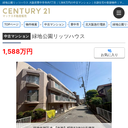
緑地公園リッツハウス 大阪府豊中市寺内1丁目｜1,588万円の中古マンション｜分譲住宅や新築物件｜マックス不動産販売 豊中店
TOPページ
物件検索
中古マンション
豊中市
北大阪急行電鉄
緑地公園リ
緑地公園リッツハウス
中古マンション
1,588万円
お気に入り