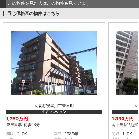
この物件を見た人はこの物件も見ています
同じ価格帯の物件はこちら
大阪府寝屋川市豊里町
大
中古マンション
1,780万円
1,380万円
香里園駅 徒歩18分
南千里駅 徒歩1
間取
2LDK
築年
1989年
間取
1LDK