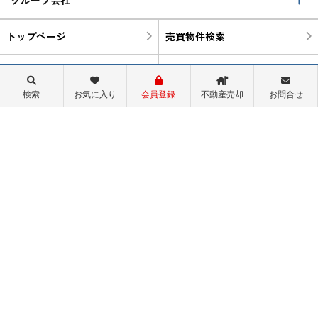
トップページ
売買物件検索
町名から検索
学区から検索
検索
お気に入り
会員登録
不動産売却
お問合せ
物件閲覧履歴
検索履歴
スタッフ紹介
会社概要
ログイン
首都圏サイト
センチュリー21の加盟店は、すべて独立・自営です。
©センチュリー21マックス不動産販売