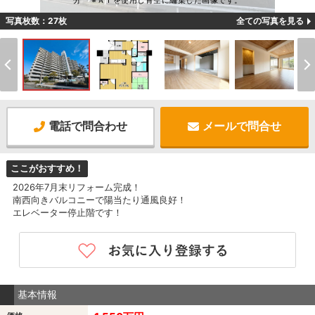
分 ※ＡＩを使用し青空に編集した画像です。
写真枚数：27枚
全ての写真を見る
電話で問合わせ
メールで問合せ
ここがおすすめ！
2026年7月末リフォーム完成！
南西向きバルコニーで陽当たり通風良好！
エレベーター停止階です！
基本情報