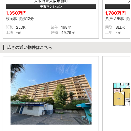
大阪府東大阪市新町
中古マンション
1,350万円
1,780万円
枚岡駅 徒歩12分
八戸ノ里駅 徒
間取
2LDK
築年
1984年
間取
3LDK
土地
-㎡
建物
49.79㎡
土地
-㎡
広さの近い物件はこちら