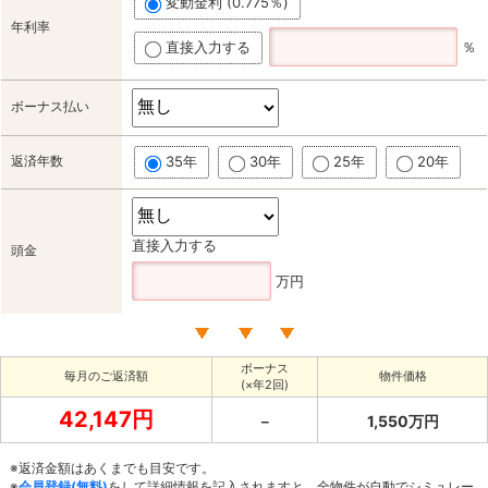
変動金利 (0.775％)
年利率
直接入力する
％
ボーナス払い
返済年数
35年
30年
25年
20年
直接入力する
頭金
万円
ボーナス
毎月のご返済額
物件価格
(×年2回)
42,147円
－
1,550万円
※返済金額はあくまでも目安です。
※
会員登録(無料)
をして詳細情報を記入されますと、全物件が自動でシミュレー