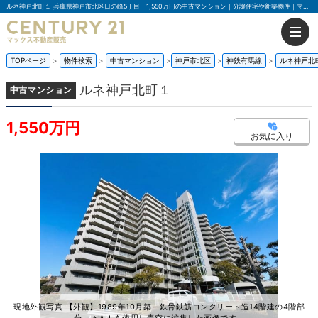
ルネ神戸北町１ 兵庫県神戸市北区日の峰5丁目｜1,550万円の中古マンション｜分譲住宅や新築物件｜マックス不動産販売 門真店
TOPページ
物件検索
中古マンション
神戸市北区
神鉄有馬線
ルネ神戸北
ルネ神戸北町１
中古マンション
1,550万円
お気に入り
現地外観写真 【外観】1989年10月築 鉄骨鉄筋コンクリート造14階建の4階部