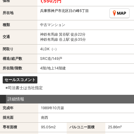
1,550万円
価格
兵庫県神戸市北区日の峰5丁目
所在地
MAP
種類
中古マンション
神鉄有馬線 箕谷駅 徒歩22分
交通
神鉄有馬線 谷上駅 徒歩35分
間取り
4LDK（-）
構造/総戸数
SRC造/149戸
所在階/階数
4階/地上14階建
セールスコメント
※司法書士は当社指定
詳細情報
完成年
1989年10月築
採光面
南西
専有面積
95.05m
2
バルコニー面積
25.86m²