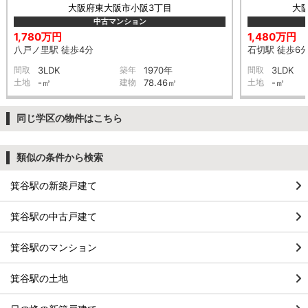
大阪府東大阪市小阪3丁目
大
中古マンション
1,780万円
1,480万円
八戸ノ里駅 徒歩4分
石切駅 徒歩6
間取
3LDK
築年
1970年
間取
3LDK
土地
-㎡
建物
78.46㎡
土地
-㎡
同じ学区の物件はこちら
類似の条件から検索
箕谷駅の新築戸建て
箕谷駅の中古戸建て
箕谷駅のマンション
箕谷駅の土地