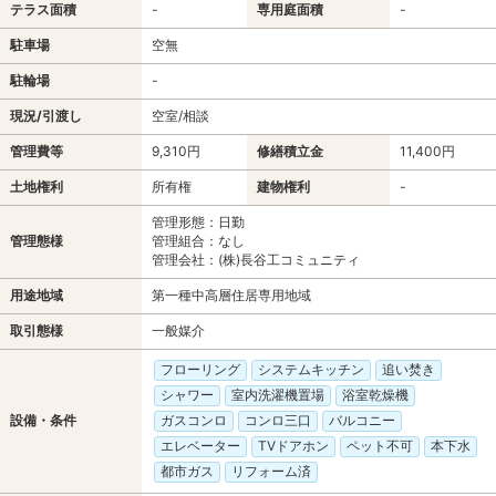
テラス面積
-
専用庭面積
-
駐車場
空無
駐輪場
-
現況/引渡し
空室/相談
管理費等
9,310円
修繕積立金
11,400円
土地権利
所有権
建物権利
-
管理形態：日勤
管理態様
管理組合：なし
管理会社：(株)長谷工コミュニティ
用途地域
第一種中高層住居専用地域
取引態様
一般媒介
フローリング
システムキッチン
追い焚き
シャワー
室内洗濯機置場
浴室乾燥機
設備・条件
ガスコンロ
コンロ三口
バルコニー
エレベーター
TVドアホン
ペット不可
本下水
都市ガス
リフォーム済