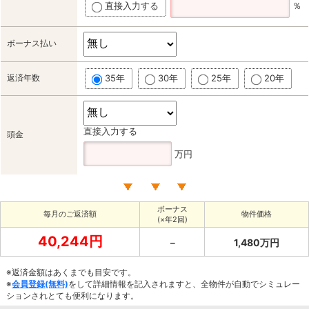
直接入力する
％
ボーナス払い
返済年数
35年
30年
25年
20年
直接入力する
頭金
万円
ボーナス
毎月のご返済額
物件価格
(×年2回)
40,244円
－
1,480万円
※返済金額はあくまでも目安です。
※
会員登録(無料)
をして詳細情報を記入されますと、全物件が自動でシミュレー
ションされとても便利になります。