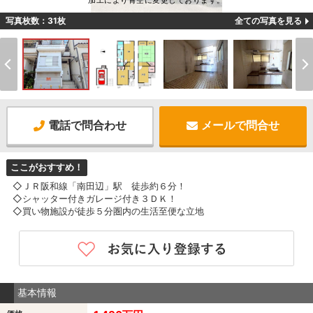
加工により青空に変更しております。
写真枚数：31枚
全ての写真を見る
電話で問合わせ
メールで問合せ
ここがおすすめ！
◇ＪＲ阪和線「南田辺」駅 徒歩約６分！
◇シャッター付きガレージ付き３ＤＫ！
◇買い物施設が徒歩５分圏内の生活至便な立地
基本情報