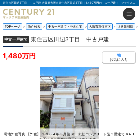
東住吉区田辺3丁目 中古戸建 大阪府大阪市東住吉区田辺3丁目｜1,480万円の中古一戸建て｜マックス不動産販売 南巽店
TOPページ
物件検索
中古一戸建て・中古住宅
大阪市東住吉区
ＪＲ阪和線
東住吉区田辺3丁目 中古戸建
中古一戸建て
1,480万円
お気に入り
現地外観写真 【外観】 １９８４年３月築 木・鉄筋コンクリート造３階建て ※ＡＩ