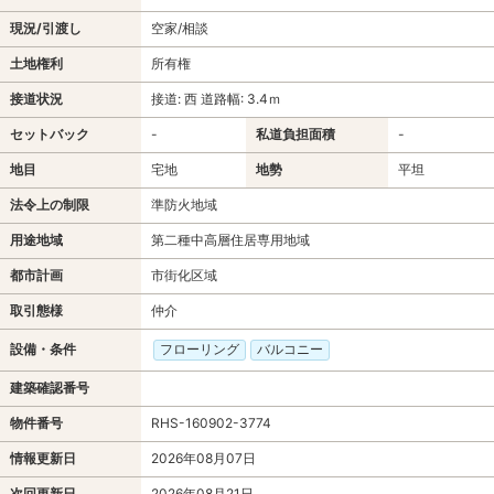
現況/引渡し
空家/相談
土地権利
所有権
接道状況
接道: 西 道路幅: 3.4ｍ
セットバック
-
私道負担面積
-
地目
宅地
地勢
平坦
法令上の制限
準防火地域
用途地域
第二種中高層住居専用地域
都市計画
市街化区域
取引態様
仲介
設備・条件
フローリング
バルコニー
建築確認番号
物件番号
RHS-160902-3774
情報更新日
2026年08月07日
次回更新日
2026年08月21日