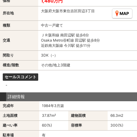
1,480万円
価格
大阪府大阪市東住吉区田辺3丁目
所在地
MAP
種類
中古一戸建て
ＪＲ阪和線 南田辺駅 徒歩6分
交通
Osaka Metro谷町線 田辺駅 徒歩8分
近鉄南大阪線 今川駅 徒歩11分
間取り
3DK（-）
構造/階数
その他/地上3階建
セールスコメント
-
詳細情報
完成年
1984年3月築
土地面積
37.87m²
建物面積
66.3m
2
建ぺい率
60(%)
容積率
300(%)
駐車場
有