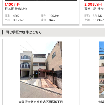
1,100万円
2,398万円
荒本駅 徒歩13分
瓢箪山駅 徒歩1
間取
4DK
築年
1993年
間取
3SLDK
土地
39.21㎡
建物
84㎡
土地
56.86㎡
同じ学区の物件はこちら
大阪府大阪市東住吉区田辺5丁目
大阪