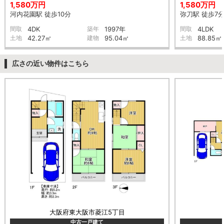
1,580万円
1,580万円
河内花園駅 徒歩10分
弥刀駅 徒歩7
間取
4DK
築年
1997年
間取
4LDK
土地
42.27㎡
建物
95.04㎡
土地
88.85㎡
広さの近い物件はこちら
大阪府東大阪市菱江5丁目
中古一戸建て