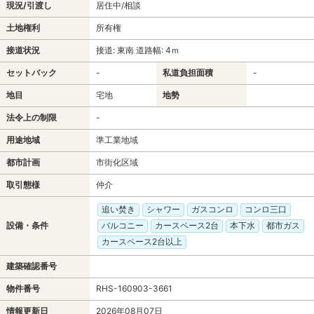
現況/引渡し
居住中/相談
土地権利
所有権
接道状況
接道: 東南 道路幅: 4ｍ
セットバック
-
私道負担面積
-
地目
宅地
地勢
法令上の制限
-
用途地域
準工業地域
都市計画
市街化区域
取引態様
仲介
追い焚き
シャワー
ガスコンロ
コンロ三口
設備・条件
バルコニー
カースペース2台
本下水
都市ガス
カースペース2台以上
建築確認番号
物件番号
RHS-160903-3661
情報更新日
2026年08月07日