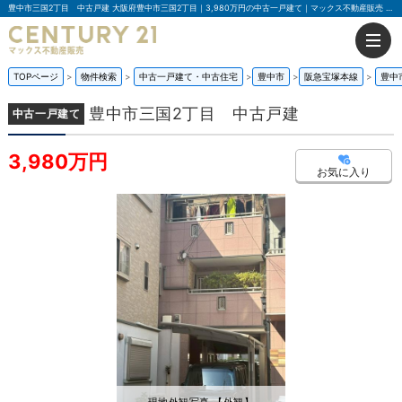
豊中市三国2丁目 中古戸建 大阪府豊中市三国2丁目｜3,980万円の中古一戸建て｜マックス不動産販売 豊中店
TOPページ
物件検索
中古一戸建て・中古住宅
豊中市
阪急宝塚本線
豊中
豊中市三国2丁目 中古戸建
中古一戸建て
3,980万円
お気に入り