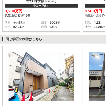
大阪府東大阪市末広町
中古一戸建て
3,280万円
1,580万円
瓢箪山駅 徒歩12分
吉田駅 徒歩11
間取
それ以上
築年
2003年
間取
4LDK
土地
92.74㎡
建物
108㎡
土地
44.89㎡
同じ学区の物件はこちら