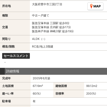
大阪府豊中市三国2丁目
所在地
MAP
種類
中古一戸建て
阪急宝塚本線 三国駅 徒歩9分
交通
阪急宝塚本線 庄内駅 徒歩17分
阪急神戸本線 神崎川駅 徒歩19分
間取り
4LDK（-）
構造/階数
RC造/地上3階建
セールスコメント
-
詳細情報
完成年
2005年6月築
土地面積
67.19m²
建物面積
99.12m
2
建ぺい率
60(%)
容積率
200(%)
駐車場
有