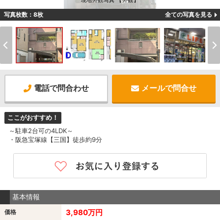
現地外観写真 【外観】
写真枚数：8枚
全ての写真を見る
電話で問合わせ
メールで問合せ
ここがおすすめ！
～駐車2台可の4LDK～
・阪急宝塚線【三国】徒歩約9分
基本情報
3,980万円
価格