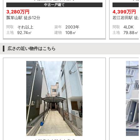
中古一戸建て
3,280万円
4,399万円
瓢箪山駅 徒歩12分
若江岩田駅 徒
間取
それ以上
築年
2003年
間取
4LDK
土地
92.74㎡
建物
108㎡
土地
79.88㎡
広さの近い物件はこちら