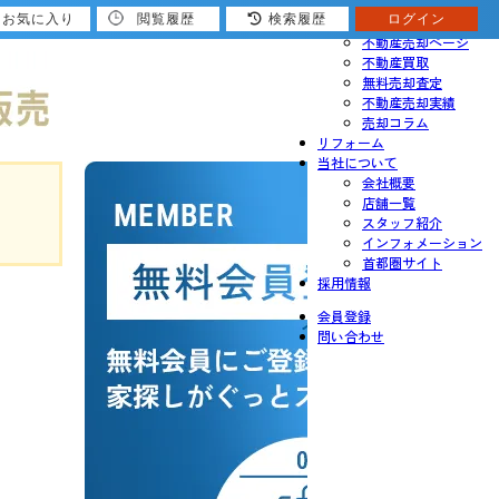
お気に入り
閲覧履歴
検索履歴
ログイン
売りたい
不動産売却ページ
不動産買取
無料売却査定
不動産売却実績
売却コラム
リフォーム
当社について
会社概要
店舗一覧
スタッフ紹介
インフォメーション
首都圏サイト
採用情報
会員登録
問い合わせ