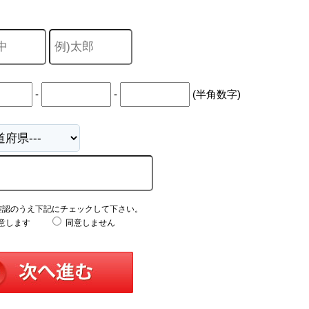
-
-
(半角数字)
確認のうえ下記にチェックして下さい。
意します
同意しません